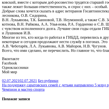
ковский, вместе с которым доб-росовестно трудятся старший 
также лежит большая ответственность, и спрос с них – особый
Добрые слова хочется сказать в адрес ветеранов Госавтоинспек
лесникова, О.В. Сидорина,
В.Н. Лукьянова, Т.К. Банновой, Т.В. Неумоиной, а также С.В. З
котнова, В.Н. Райкова, А.А. Улья-нова, Р.А. Гордиенко и С.В
с чувством исполненного долга. Лучшие свои годы отдали ГИ
и Лушников И.В.
Многие из тех, кто когда-то работал в ГИБДД, перевелись в д
некоторые и сегодня продолжают нести службу в погонах. Это
А.В. Чеботарёв, Л.А. Лукьянова, А.В. Майоров, Н.В. Чугунов.
Всего, что ими сделано, не перечислить. Но главное то, что 
Вконтакте
Facebook
Одноклассники
Мой мир
02.07.2021
02.07.2021
Без рубрики
Навигация
На поддержку саратовских семей с детьми направлено 5 млрд 
Чемпион и мастер спорта
по
записям
Похожие записи