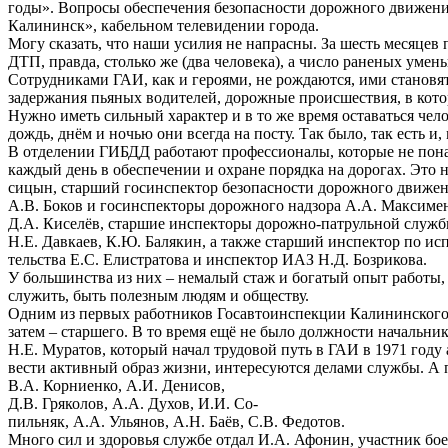
годы». Вопросы обеспечения безопасности дорожного движения
Калининск», кабельном телевидении города.
Могу сказать, что наши усилия не напрасны. За шесть месяцев 
ДТП, правда, столько же (два человека), а число раненых умень
Сотрудниками ГАИ, как и героями, не рождаются, ими становят
задержания пьяных водителей, дорожные происшествия, в котор
Нужно иметь сильный характер и в то же время оставаться че
дождь, днём и ночью они всегда на посту. Так было, так есть и,
В отделении ГИБДД работают профессионалы, которые не понасл
каждый день в обеспечении и охране порядка на дорогах. Это 
сицын, старший госинспектор безопасности дорожного движе
А.В. Боков и госинспекторы дорожного надзора А.А. Максиме
Д.А. Киселёв, старшие инспекторы дорожно-патрульной службы
Н.Е. Давкаев, К.Ю. Балякин, а также старший инспектор по и
тельства Е.С. Елистратова и инспектор ИАЗ Н.Д. Бозрикова.
У большинства из них – немалый стаж и богатый опыт работы, 
служить, быть полезным людям и обществу.
Одним из первых работников Госавтоинспекции Калининского Р
затем – старшего. В то время ещё не было должности начальни
Н.Е. Муратов, который начал трудовой путь в ГАИ в 1971 году
вести активный образ жизни, интересуются делами службы. А 
В.А. Корниенко, А.И. Денисов,
Д.В. Гряколов, А.А. Духов, И.И. Со-
пильняк, А.А. Ульянов, А.Н. Баёв, С.В. Федотов.
Много сил и здоровья службе отдал И.А. Афонин, участник бо