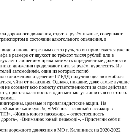
ила дорожного движения, ездят за рулём пьяные, совершают
ранспортом в состоянии алкогольного опьянения, в
виде и вновь нетрезвым сел за руль, то он привлекается уже не
афа в размере от двухсот до трёхсот тысяч рублей или в
 двух лет с лишением права занимать определённые должности
астники движения продолжают пить за рулём, куролесить. Из
телей автомобилей, один из которых погиб.
жного движения» отделение ГИБДД получило два автомобиля
ься, уйти от наказания. Однако, никакие, даже самые лучшие
я не осознает всю полноту ответственности за свои действия
ть, простая халатность в один миг могут лишить всего этого.
ограммы.
, викторины, целевые и пропагандистские акции. На
я «Зимние каникулы!», «Ребёнок – главный пассажир в
ДТП!», «Жизнь юного пассажира – ответственность
я дорога», «Внимание: юный пешеход!», «Пристегни себя и
сти дорожного движения в МО г. Калининск на 2020-2022