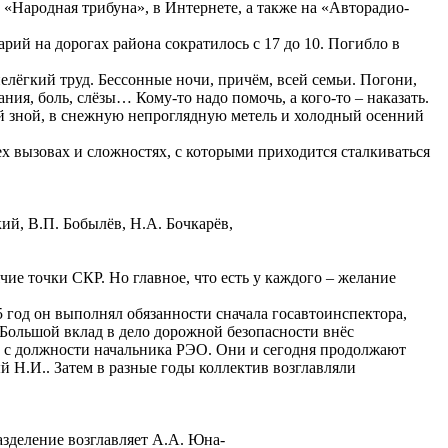
«Народная трибуна», в Интернете, а также на «Авторадио-
рий на дорогах района сократилось с 17 до 10. Погибло в
елёгкий труд. Бессонные ночи, причём, всей семьи. Погони,
я, боль, слёзы… Кому-то надо помочь, а кого-то – наказать.
ий зной, в снежную непроглядную метель и холодный осенний
х вызовах и сложностях, с которыми приходится сталкиваться
й, В.П. Бобылёв, Н.А. Бочкарёв,
ие точки СКР. Но главное, что есть у каждого – желание
 год он выполнял обязанности сначала госавтоинспектора,
 Большой вклад в дело дорожной безопасности внёс
ра с должности начальника РЭО. Они и сегодня продолжают
 Н.И.. Затем в разные годы коллектив возглавляли
азделение возглавляет А.А. Юна-