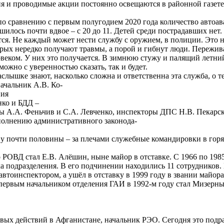
 и проводимые акции постоянно освещаются в районной газете 
по сравнению с первым полугодием 2020 года количество автоава
шилось почти вдвое – с 20 до 11. Детей среди пострадавших нет.
ся. Не каждый может нести службу с оружием, в полиции. Это н
ых нередко получают травмы, а порой и гибнут люди. Переживани
ловеком. У них это получается. В зимнюю стужу и палящий летн
 можно с уверенностью сказать, так и будет.
ышке знают, насколько сложна и ответственна эта служба, о те
начальник А.В. Ко-
ния
нко и БДД –
 А.А. Феньчив и С.А. Левченко, инспекторы ДПС Н.В. Пекарски
сполнению административного законода-
у почти половины – за плечами служебные командировки в горяч
ОВД стал Е.В. Алёшин, ныне майор в отставке. С 1966 по 1985
ка подразделения. В его подчинении находились 11 сотрудников.
 автоинспектором, а ушёл в отставку в 1999 году в звании майо
первым начальником отделения ГАИ в 1992-м году стал Мизерный
евых действий в Афганистане, начальник РЭО. Сегодня это подр