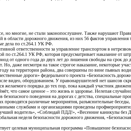
се, но многие, не стали законопослушнее. Также нарушают Прав
 в области дорожного движения, из них 56 фактов управления т
 дела по ст.264.1 УК РФ.
тивной ответственности за управление транспортом в нетрезвом 
ой по ст.264.1 УК РФ, которая предусматривает наказание от штр
риод от одного года до двух лет до лишения свободы на срок до
т. Но, даже несмотря на такое строгое наказание, некоторые уч
оду на территории района, два совершены по вине пьяных води
ачественные дороги» федерального проекта «Безопасность доро
ле видео, оборудованием. У правонарушителей нет шансов скрыт
ся желаемого порядка до тех пор, пока каждый участник движени
ёт, что самое ценное – это жизнь и здоровье. Нелепая случайнос
 безопасного поведения на дорогах с детства, специальные пр
дах проводятся различные мероприятия, разъяснительные беседы
сованными службами и организациями проведены профмероприяти
 лучший водитель», «Соблюдай ПДД!», «Весенние каникулы без 
лобальная неделя безопасности дорожного движения, «Безопасна
твует целевая муниципальная программа «Повышение безопасно