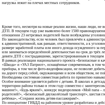
нагрузка лежит на плечах местных сотрудников.
Кроме того, несмотря на новые реалии жизни, наши люди, не в
ДТП. В текущем году уже выявлено более 1500 правонарушений
отношении 23 нетрезвых водителей были возбуждены уголовные
По законодательству, если человек был привлечён к администра
к административной, как раньше, ответственности, а к уголовн
размере заработной платы или иного дохода осужденного за пе
или заниматься определённой деятельностью на срок до трёх ле
девяти ДТП с пострадавшими, зарегистрированным в текущем г
В рамках реализации национального проекта «Безопасные и к
«Шкода» и «УАЗ Патриот», оснащённые современным, в том чис
приборы, в том числе фото-видеофиксации, не позволят добить
на дороге перед собой, окружающими и всем обществом, не пойм
Необходимы системная совместная работа по привитию навыков
Особое внимание уделяется работе с детьми. В школах и детса
территории района только в этом году совместно с заинтере
машине!», «Будь ярким!», конкурс видеороликов «Мой папа –
родителей!», «Безопасный двухколёсный транспорт», шестая г
ребёнка», «Сохрани жизнь детям-пассажирам!».
По инициативе ГИБДД на районном уровне разработана и дейс