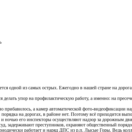
ь
тся одной из самых острых. Ежегодно в нашей стране на дорога
елать упор на профилактическую работу, а именно: на пресеч
ельно прибавилось, а камер автоматической фото-видеофиксации
 порядка на дорогах, в районе нет. Поэтому всё приходится вып
м, и ночью его инспекторы осуществляют надзор за дорожным 
суд, задерживают преступников, охраняют общественный порядо
ериодически работает и наряд ДПС из р.п. Лысые Горы. Ведь кол