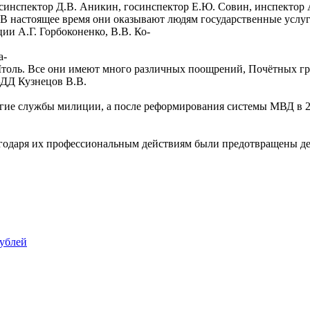
госинспектор Д.В. Аникин, госинспектор Е.Ю. Совин, инспектор
. В настоящее время они оказывают людям государственные услуг
ции А.Г. Горбоконенко, В.В. Ко-
а-
. Штоль. Все они имеют много различных поощрений, Почётных г
БДД Кузнецов В.В.
ругие службы милиции, а после реформирования системы МВД в 20
благодаря их профессиональным действиям были предотвращены де
рублей