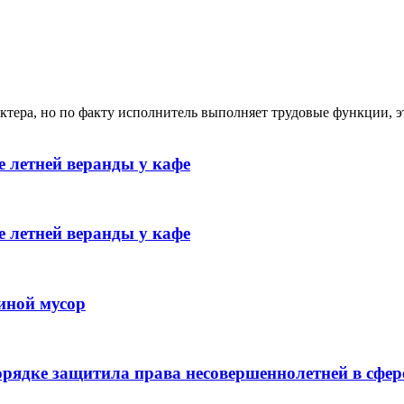
ктера, но по факту исполнитель выполняет трудовые функции, э
 летней веранды у кафе
 летней веранды у кафе
иной мусор
рядке защитила права несовершеннолетней в сфер