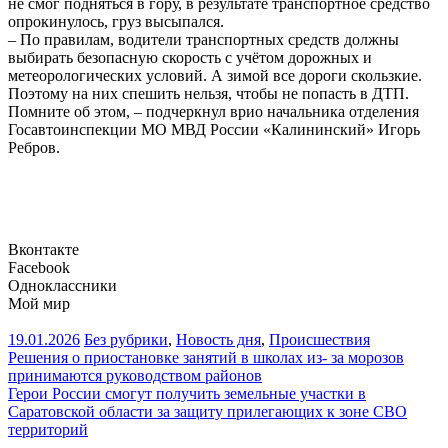
не смог подняться в гору, в результате транспортное средство
опрокинулось, груз высыпался.
– По правилам, водители транспортных средств должны
выбирать безопасную скорость с учётом дорожных и
метеорологических условий. А зимой все дороги скользкие.
Поэтому на них спешить нельзя, чтобы не попасть в ДТП.
Помните об этом, – подчеркнул врио начальника отделения
Госавтоинспекции МО МВД России «Калининский» Игорь
Ребров.
Вконтакте
Facebook
Одноклассники
Мой мир
19.01.2026
Без рубрики
,
Новость дня
,
Происшествия
Навигация
Решения о приостановке занятий в школах из- за морозов
принимаются руководством районов
по
Герои России смогут получить земельные участки в
записям
Саратовской области за защиту прилегающих к зоне СВО
территорий