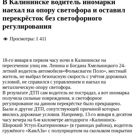
В Калининске водитель иномарки
наехал на опору светофора и оставил
перекрёсток без светофорного
регулирования
Просмотры:
1 411
18-го января в первом часу ночи в Калининске на
пересечении улиц им. Ленина и Богдана Хмельницкого 24-
летний водитель автомобиля«Фольксваген Поло», местный
житель, не выбрал безопасную скорость с учётом дорожных
условий, не справился с управлением и наехал на
металлическую опору светофора.
В результате ДТП сам водитель не пострадал, а вот иномарка
получила сильные повреждения, и светофорное
регулирование на данном перекрёстке было прекращено.
Были и другие ДТП, сопутствующей причиной которых
явились дорожные условия. Например, 13-го января в десятом
часу вечера на 6-м километре автодороги «Калининск-
Широкий Уступ-Екатериновка» (в границах района), водитель
гружёного «КамАЗа» с полуприцепом на скользком покрытии