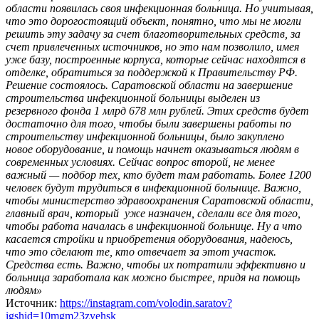
области появилась своя инфекционная больница. Но учитывая,
что это дорогостоящий объект, понятно, что мы не могли
решить эту задачу за счет благотворительных средств, за
счет привлеченных источников, но это нам позволило, имея
уже базу, построенные корпуса, которые сейчас находятся в
отделке, обратиться за поддержкой к Правительству РФ.
Решение состоялось. Саратовской области на завершение
строительства инфекционной больницы выделен из
резервного фонда 1 млрд 678 млн рублей. Этих средств будет
достаточно для того, чтобы были завершены работы по
строительству инфекционной больницы, было закуплено
новое оборудование, и помощь начнет оказываться людям в
современных условиях. Сейчас вопрос второй, не менее
важный — подбор тех, кто будет там работать. Более 1200
человек будут трудиться в инфекционной больнице. Важно,
чтобы министерство здравоохранения Саратовской области,
главный врач, который уже назначен, сделали все для того,
чтобы работа началась в инфекционной больнице. Ну а что
касается стройки и приобретения оборудования, надеюсь,
что это сделают те, кто отвечает за этот участок.
Средства есть. Важно, чтобы их потратили эффективно и
больница заработала как можно быстрее, придя на помощь
людям»
Источник:
https://instagram.com/volodin.saratov?
igshid=10mgm23zyehsk