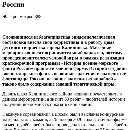
России
Просмотры:
388
Сложившиеся неблагоприятная эпидемиологическая
обстановка внесла свои коррективы и в работу Дома
детского творчества города Калининска. Массовые
мероприятия носят ограничительный характер, поэтому
проведение интеллектуальной игры в рамках реализации
краткосрочной программы «История военно-морского
флота России» прошло в заочной форме. История создания
военно-морского флота, основные сражения и знаменитые
флотоводцы России, название знаменитых кораблей –
таково было содержание заданий тематической игры
.
Девять школ Калининского района решили поучаствовать в
данном мероприятии, а значит 60 ребят – любителей истории
получили возможность показать свои знания.
Накануне соревнования в школы были высланы конкурсные
материалы для команд, а 26 ноября 2020 года в заочной форме
на месте учёбы ребят была проведена финальная игра – брейн-
ринг. В программу была включена викторина из 35 вопросов,