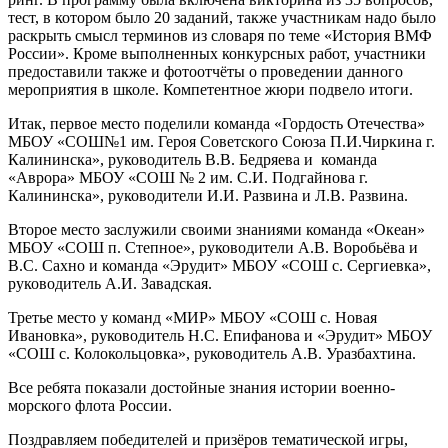
тест, в котором было 20 заданий, также участникам надо было
раскрыть смысл терминов из словаря по теме «История ВМФ
России». Кроме выполненных конкурсных работ, участники
предоставили также и фотоотчёты о проведении данного
мероприятия в школе. Компетентное жюри подвело итоги.
Итак, первое место поделили команда «Гордость Отечества»
МБОУ «СОШ№1 им. Героя Советского Союза П.И.Чиркина г.
Калининска», руководитель В.В. Бедряева и команда
«Аврора» МБОУ «СОШ № 2 им. С.И. Подгайнова г.
Калининска», руководители И.И. Развина и Л.В. Развина.
Второе место заслужили своими знаниями команда «Океан»
МБОУ «СОШ п. Степное», руководители А.В. Воробьёва и
В.С. Сахно и команда «Эрудит» МБОУ «СОШ с. Сергиевка»,
руководитель А.И. Завадская.
Третье место у команд «МИР» МБОУ «СОШ с. Новая
Ивановка», руководитель Н.С. Епифанова и «Эрудит» МБОУ
«СОШ с. Колокольцовка», руководитель А.В. Уразбахтина.
Все ребята показали достойные знания истории военно-
морского флота России.
Поздравляем победителей и призёров тематической игры,