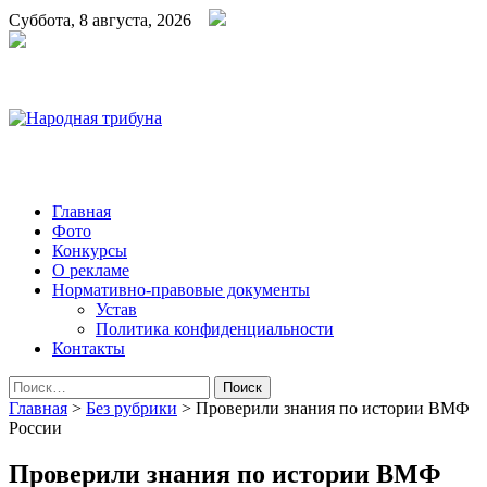
Суббота, 8 августа, 2026
Народная трибуна
Калининская районная газета
Главная
Фото
Конкурсы
О рекламе
Нормативно-правовые документы
Устав
Политика конфиденциальности
Контакты
Найти:
Главная
>
Без рубрики
>
Проверили знания по истории ВМФ
России
Проверили знания по истории ВМФ