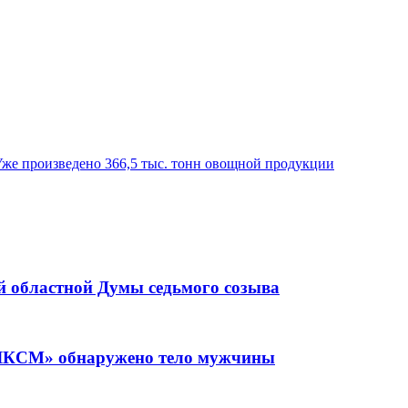
Уже произведено 366,5 тыс. тонн овощной продукции
ой областной Думы седьмого созыва
 ВЛКСМ» обнаружено тело мужчины