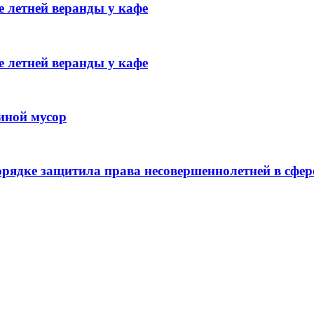
 летней веранды у кафе
 летней веранды у кафе
иной мусор
рядке защитила права несовершеннолетней в сфер