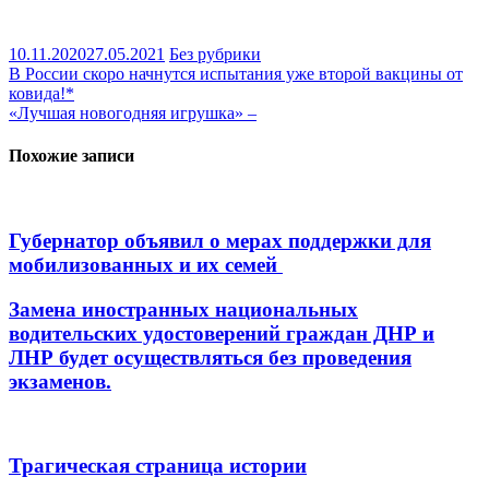
10.11.2020
27.05.2021
Без рубрики
Навигация
В России скоро начнутся испытания уже второй вакцины от
ковида!*
по
«Лучшая новогодняя игрушка» –
записям
Похожие записи
Губернатор объявил о мерах поддержки для
мобилизованных и их семей
Замена иностранных национальных
водительских удостоверений граждан ДНР и
ЛНР будет осуществляться без проведения
экзаменов.
Трагическая страница истории