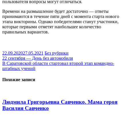
пользователя вопросы могут отличаться.
Времени на размышление будет достаточно — ответы
принимаются в течение пяти дней с момента старта нового
этапа викторины. Однако победителями станут участники,
которые первыми отметят наибольшее количество
правильных вариантов.
22.09.2020
27.05.2021
Без рубрики
Навигация
22 сентября — День без автомобиля
В Саратовской области стартовал второй этап командно-
по
штабных учений
записям
Похожие записи
Людмила Григорьевна Савченко. Мама героя
Василия Савченко