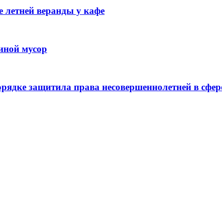
 летней веранды у кафе
иной мусор
рядке защитила права несовершеннолетней в сфер