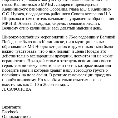
главы Калининского МР В.Г. Лазарев и председатель
Калининского районного Собрания, глава МО г. Калининск
С.С. Нугаев, председатель районного Совета ветеранов Н.А.
Широкова и заместитель начальника управления образования
МР Н.В. Аляева. Гвоздики, сирень, тюльпаны несли к
Вечному огню калининцы весь девятый майский день.
Широкомасштабных мероприятий в 75-ю годовщину Великой
Победы не было ни в Калининске, ни в муниципальных
образованиях МР. Но для ветеранов и тружеников тыла было
важно чувствовать, что о них помнят, и День Победы это
действительно всенародный праздник, несмотря ни на какие
ограничения. В каждой семье в этот день вспомнили своего
героя, зажгли свечу памяти, спели песни, которые помогали
победить врага и которые хранят нашу всеобщую грусть о
погибших на поле брани. В режиме самоизоляции праздник
прошёл по-новому. Но мы обязательно отметим его все
вместе, так как 5, 10 и 20 лет назад…
Л. САФОНОВА.
Вконтакте
Facebook
Одноклассники