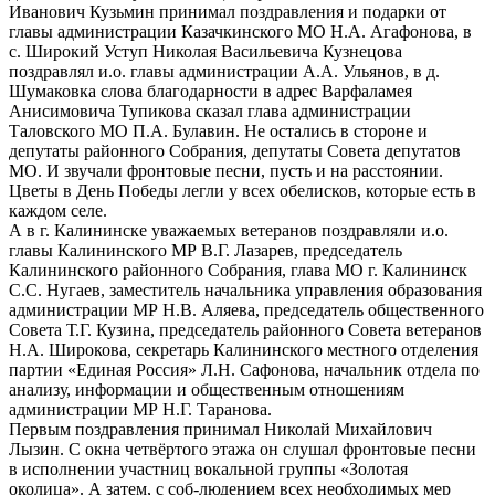
Иванович Кузьмин принимал поздравления и подарки от
главы администрации Казачкинского МО Н.А. Агафонова, в
с. Широкий Уступ Николая Васильевича Кузнецова
поздравлял и.о. главы администрации А.А. Ульянов, в д.
Шумаковка слова благодарности в адрес Варфаламея
Анисимовича Тупикова сказал глава администрации
Таловского МО П.А. Булавин. Не остались в стороне и
депутаты районного Собрания, депутаты Совета депутатов
МО. И звучали фронтовые песни, пусть и на расстоянии.
Цветы в День Победы легли у всех обелисков, которые есть в
каждом селе.
А в г. Калининске уважаемых ветеранов поздравляли и.о.
главы Калининского МР В.Г. Лазарев, председатель
Калининского районного Собрания, глава МО г. Калининск
С.С. Нугаев, заместитель начальника управления образования
администрации МР Н.В. Аляева, председатель общественного
Совета Т.Г. Кузина, председатель районного Совета ветеранов
Н.А. Широкова, секретарь Калининского местного отделения
партии «Единая Россия» Л.Н. Сафонова, начальник отдела по
анализу, информации и общественным отношениям
администрации МР Н.Г. Таранова.
Первым поздравления принимал Николай Михайлович
Лызин. С окна четвёртого этажа он слушал фронтовые песни
в исполнении участниц вокальной группы «Золотая
околица». А затем, с соб-людением всех необходимых мер