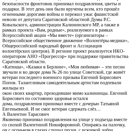
безопасности фронтовик принимал поздравления, цветы и
подарки. В этот день они были вручены всем, кто прошёл
огненными дорогами войны и пережил ужас фашистской
неволи от депутата Саратовской областной Думы Р.С.
Ковальского, администрации Калининского МР, а также в
рамках проекта «Вам, родные», реализуемого в рамках
Всероссийской акции «Мы вместе» (организаторы –
Всероссийское общественное движение «Волонтёры-медики»,
Общероссийский народный фронт и Ассоциация
волонтёрских центров). В регионе проект реализуется НКО-
оператором АНО «Прогрессор» при поддержке правительства
Саратовской области.
«Катюша», «Казаки в Берлине», «Моя любимая» – эти песни
звучали и во дворе дома № 26 по улице Советской, где живёт
ветеран последнего военного призыва Евгений Борисович
Попов. Талантливым самодеятельным артистам подпевали
жильцы из
окон своих квартир, проходившие мимо калининцы. Евгений
Борисович по состоянию здоровья остался
дома, поздравления принимал вместе с дочерью Татьяной
Евгеньевной. И не смог ветеран сдержать слёз…
А Валентин Тарасович
Яковенко принимал поздравления на улице у подъезда вместе
со снохой Валентиной Никифоровной. Опираясь на палочку,
он с огоньком в глазах слушал песни, с искоркой добра