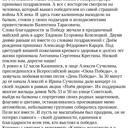
принимал поздравления. А все с восторгом смотрели на
человека, который вышел победителем из самой страшной
войны XX века. И здесь тоже калининцы выходили на
балкон, стояли у своих подъездов и аплодисментами
приветствовали Валентина Тарасовича.
Слова благодарности за Победу звучали в праздничный
майский день в адрес Евдокии Егоровны Козелецкой. Двумя
днями раньше их вместе со словами поздравлений с Днём
рождения принимал Александр Фёдорович Карцев. Под
цветущей вишней пожелания крепкого здоровья и долгих лет
жизни принимала Антонина Сергеевна Крестина. Низкий
поклон вам, дорогие наши!
А ровно в 12 часов Калининск, в лице Алексея Сучилина,
присоединился к Всероссийской акции «Окна Победы», и
зазвучала любимая всеми песня «День Победы». За 30 минут
до её начала Алексей и Ирина Сучилины дали концерт со
своей лоджии в рамках акции «Поём двором». Их поддержали
многие жильцы домов №№ 33 и 50 по улице Советской,
выйдя на балконы с портретами своих родных защитников,
флагами и цветами, останавливались проезжавшие мимо
автомобили, небольшими группами собирались прохожие.
Пели все вместе. И пусть не масштабным был праздник, он не
потерял главного – своей душевности, единения и
благодарности всем тем, кто выстоял и победил.
Корзины с цветами к монументу «Клятва» возложили и.о.