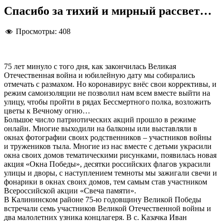
Спасибо за тихий и мирный рассвет…
Просмотры:
408
75 лет минуло с того дня, как закончилась Великая
Отечественная война и юбилейную дату мы собирались
отмечать с размахом. Но коронавирус внёс свои коррективы, и
режим самоизоляции не позволил нам всем вместе выйти на
улицу, чтобы пройти в рядах Бессмертного полка, возложить
цветы к Вечному огню…
Большое число патриотических акций прошло в режиме
онлайн. Многие выходили на балконы или выставляли в
окнах фотографии своих родственников – участников войны
и тружеников тыла. Многие из нас вместе с детьми украсили
окна своих домов тематическими рисунками, появилась новая
акция «Окна Победы», десятки российских флагов украсили
улицы и дворы, с наступлением темноты мы зажигали свечи и
фонарики в окнах своих домов, тем самым став участником
Всероссийской акции «Свеча памяти».
В Калининском районе 75-ю годовщину Великой Победы
встречали семь участников Великой Отечественной войны и
два малолетних узника концлагеря. В с. Казачка Иван