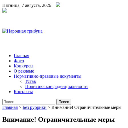
Пятница, 7 августа, 2026
Народная трибуна
Калининская районная газета
Главная
Фото
Конкурсы
О рекламе
Нормативно-правовые документы
Устав
Политика конфиденциальности
Контакты
Найти:
Главная
>
Без рубрики
>
Внимание! Ограничительные меры
Внимание! Ограничительные меры