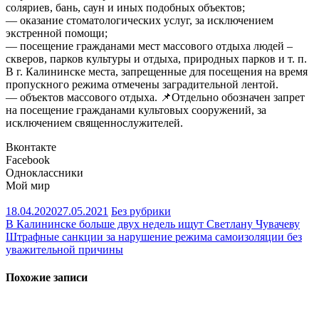
соляриев, бань, саун и иных подобных объектов;
— оказание стоматологических услуг, за исключением
экстренной помощи;
— посещение гражданами мест массового отдыха людей –
скверов, парков культуры и отдыха, природных парков и т. п.
В г. Калининске места, запрещенные для посещения на время
пропускного режима отмечены заградительной лентой.
— объектов массового отдыха. 📌Отдельно обозначен запрет
на посещение гражданами культовых сооружений, за
исключением священнослужителей.
Вконтакте
Facebook
Одноклассники
Мой мир
18.04.2020
27.05.2021
Без рубрики
Навигация
В Калининске больше двух недель ищут Светлану Чувачеву
Штрафные санкции за нарушение режима самоизоляции без
по
уважительной причины
записям
Похожие записи