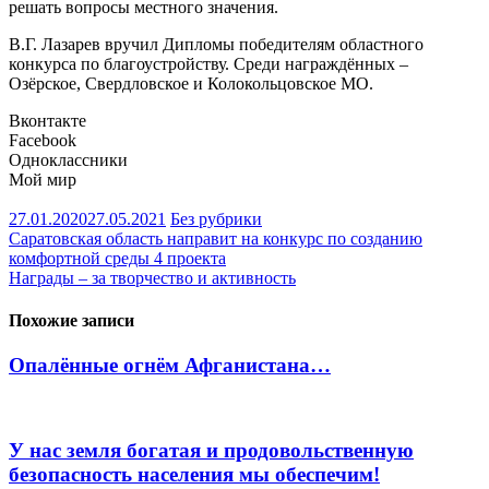
решать вопросы местного значения.
В.Г. Лазарев вручил Дипломы победителям областного
конкурса по благоустройству. Среди награждённых –
Озёрское, Свердловское и Колокольцовское МО.
Вконтакте
Facebook
Одноклассники
Мой мир
27.01.2020
27.05.2021
Без рубрики
Навигация
Саратовская область направит на конкурс по созданию
комфортной среды 4 проекта
по
Награды – за творчество и активность
записям
Похожие записи
Опалённые огнём Афганистана…
У нас земля богатая и продовольственную
безопасность населения мы обеспечим!