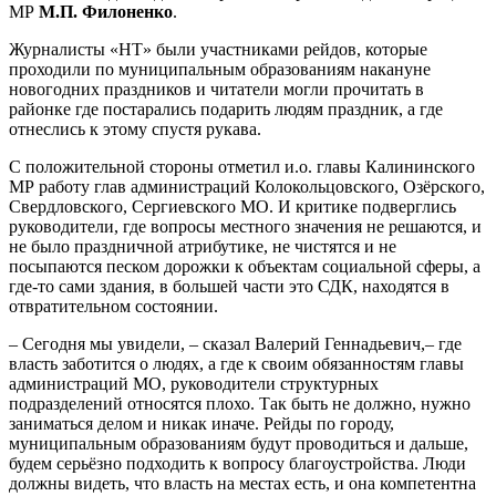
МР
М.П. Филоненко
.
Журналисты «НТ» были участниками рейдов, которые
проходили по муниципальным образованиям накануне
новогодних праздников и читатели могли прочитать в
районке где постарались подарить людям праздник, а где
отнеслись к этому спустя рукава.
С положительной стороны отметил и.о. главы Калининского
МР работу глав администраций Колокольцовского, Озёрского,
Свердловского, Сергиевского МО. И критике подверглись
руководители, где вопросы местного значения не решаются, и
не было праздничной атрибутике, не чистятся и не
посыпаются песком дорожки к объектам социальной сферы, а
где-то сами здания, в большей части это СДК, находятся в
отвратительном состоянии.
– Сегодня мы увидели, – сказал Валерий Геннадьевич,– где
власть заботится о людях, а где к своим обязанностям главы
администраций МО, руководители структурных
подразделений относятся плохо. Так быть не должно, нужно
заниматься делом и никак иначе. Рейды по городу,
муниципальным образованиям будут проводиться и дальше,
будем серьёзно подходить к вопросу благоустройства. Люди
должны видеть, что власть на местах есть, и она компетентна