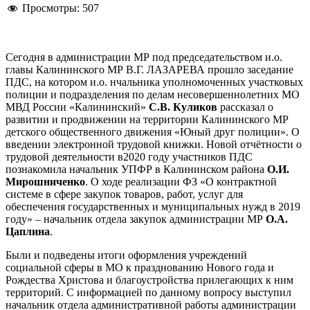
Просмотры:
507
Сегодня в администрации МР под председательством и.о.
главы Калининского МР В.Г. ЛАЗАРЕВА прошло заседание
ПДС, на котором и.о. нчальника уполномоченных участковых
полиции и подразделения по делам несовершеннолетних МО
МВД России «Калининский»
С.В. Куликов
рассказал о
развитии и продвижении на территории Калининского МР
детского общественного движения «Юный друг полиции». О
введении электронной трудовой книжки. Новой отчётности о
трудовой деятельности в2020 году участников ПДС
познакомила начальник УПФР в Калининском района
О.И.
Мирошниченко
. О ходе реализации ФЗ «О контрактной
системе в сфере закупок товаров, работ, услуг для
обеспечения государственных и муниципальных нужд в 2019
году» – начальник отдела закупок администрации МР
О.А.
Цаплина
.
Были и подведены итоги оформления учреждений
социальной сферы в МО к празднованию Нового года и
Рождества Христова и благоустройства прилегающих к ним
территорий. С информацией по данному вопросу выступил
начальник отдела административной работы администрации