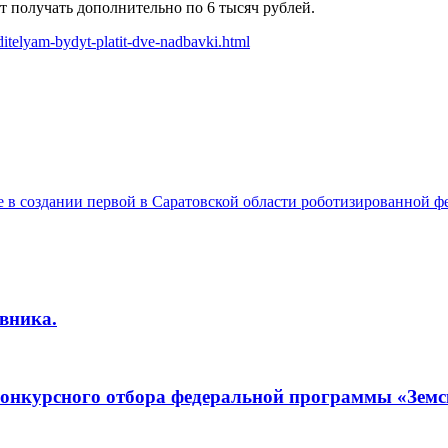
т получать дополнительно по 6 тысяч рублей.
itelyam-bydyt-platit-dve-nadbavki.html
е в создании первой в Саратовской области роботизированной 
вника.
конкурсного отбора федеральной программы «Земс