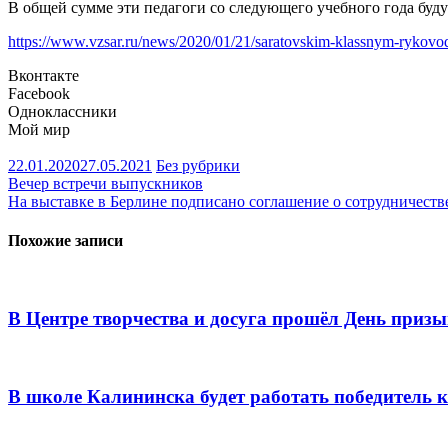
В общей сумме эти педагоги со следующего учебного года буду
https://www.vzsar.ru/news/2020/01/21/saratovskim-klassnym-rykovod
Вконтакте
Facebook
Одноклассники
Мой мир
22.01.2020
27.05.2021
Без рубрики
Навигация
Вечер встречи выпускников
На выставке в Берлине подписано соглашение о сотрудничеств
по
записям
Похожие записи
В Центре творчества и досуга прошёл День призы
В школе Калининска будет работать победитель 