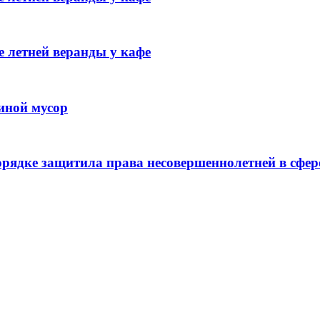
 летней веранды у кафе
иной мусор
рядке защитила права несовершеннолетней в сфер