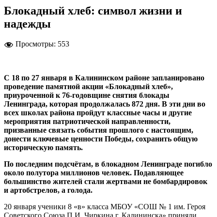
Блокадный хлеб: символ жизни и
надежды
Просмотры:
553
С 18 по 27 января в Калининском районе запланировано
проведение памятной акции «Блокадный хлеб»,
приуроченной к 76-годовщине снятия блокады
Ленинграда, которая продолжалась 872 дня. В эти дни во
всех школах района пройдут классные часы и другие
мероприятия патриотической направленности,
призванные связать события прошлого с настоящим,
донести ключевые ценности Победы, сохранить общую
историческую память.
По последним подсчётам, в блокадном Ленинграде погибло
около полутора миллионов человек. Подавляющее
большинство жителей стали жертвами не бомбардировок
и артобстрелов, а голода.
20 января ученики 8 «в» класса МБОУ «СОШ № 1 им. Героя
Советского Союза П.И. Чиркина г. Калининска» приняли