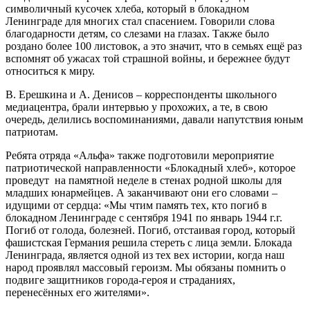
символичный кусочек хлеба, который в блокадном
Ленинграде для многих стал спасением. Говорили слова
благодарности детям, со слезами на глазах. Также было
роздано более 100 листовок, а это значит, что в семьях ещё раз
вспомнят об ужасах той страшной войны, и бережнее будут
относиться к миру.
В. Ерешкина и А. Денисов – корреспонденты школьного
медиацентра, брали интервью у прохожих, а те, в свою
очередь, делились воспоминаниями, давали напутствия юным
патриотам.
Ребята отряда «Альфа» также подготовили мероприятие
патриотической направленности «Блокадный хлеб», которое
проведут на памятной неделе в стенах родной школы для
младших юнармейцев. А заканчивают они его словами –
идущими от сердца: «Мы чтим память тех, кто погиб в
блокадном Ленинграде с сентября 1941 по январь 1944 г.г.
Погиб от голода, болезней. Погиб, отстаивая город, который
фашистская Германия решила стереть с лица земли. Блокада
Ленинграда, является одной из тех вех истории, когда наш
народ проявлял массовый героизм. Мы обязаны помнить о
подвиге защитников города-героя и страданиях,
перенесённых его жителями».