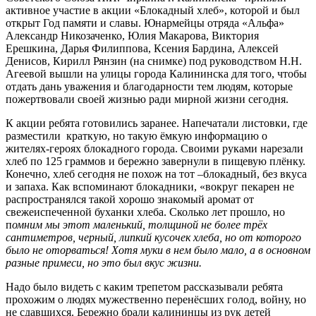
активное участие в акции «Блокадный хлеб», которой и был
открыт Год памяти и славы. Юнармейцы отряда «Альфа»
Александр Никозаченко, Юлия Макарова, Виктория
Ерешкина, Дарья Филиппова, Ксения Бардина, Алексей
Денисов, Кирилл Рянзин (на снимке) под руководством Н.Н.
Агеевой вышли на улицы города Калининска для того, чтобы
отдать дань уважения и благодарности тем людям, которые
пожертвовали своей жизнью ради мирной жизни сегодня.
К акции ребята готовились заранее. Напечатали листовки, где
разместили краткую, но такую ёмкую информацию о
жителях-героях блокадного города. Своими руками нарезали
хлеб по 125 граммов и бережно завернули в пищевую плёнку.
Конечно, хлеб сегодня не похож на тот –блокадный, без вкуса
и запаха. Как вспоминают блокадники, «вокруг пекарен не
распространялся такой хорошо знакомый аромат от
свежеиспеченной буханки хлеба. Сколько лет прошло, но
п
омним мы этот маленький, толщиной не более трёх
сантиметров, черный, липкий кусочек хлеба, но от которого
было не оторваться! Хотя муки в нем было мало, а в основном
разные примеси, но это был вкус жизни
.
Надо было видеть с каким трепетом рассказывали ребята
прохожим о людях мужественно перенёсших голод, войну, но
не сдавшихся. Бережно брали калининцы из рук детей