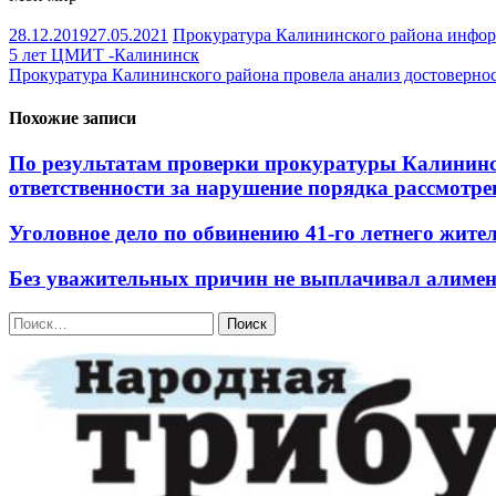
28.12.2019
27.05.2021
Прокуратура Калининского района инфо
Навигация
5 лет ЦМИТ -Калининск
Прокуратура Калининского района провела анализ достовернос
по
записям
Похожие записи
По результатам проверки прокуратуры Калининс
ответственности за нарушение порядка рассмотр
Уголовное дело по обвинению 41-го летнего жите
Без уважительных причин не выплачивал алиме
Найти: