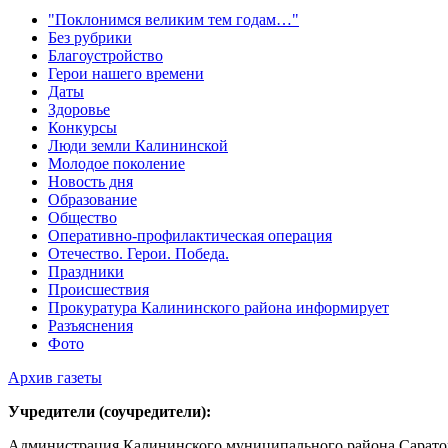
"Поклонимся великим тем годам…"
Без рубрики
Благоустройство
Герои нашего времени
Даты
Здоровье
Конкурсы
Люди земли Калининской
Молодое поколение
Новость дня
Образование
Общество
Оперативно-профилактическая операция
Отечество. Герои. Победа.
Праздники
Происшествия
Прокуратура Калининского района информирует
Разъяснения
Фото
Архив газеты
Учредители (соучредители):
Администрация Калининского муниципального района Саратов