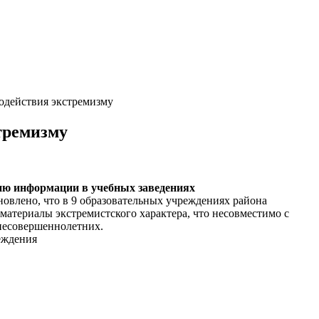
водействия экстремизму
тремизму
нию информации в
учебных заведениях
новлено, что в 9 образовательных учреждениях района
атериалы экстремистского характера, что несовместимо с
 несовершеннолетних.
еждения