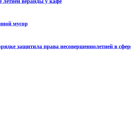
 летней веранды у кафе
иной мусор
рядке защитила права несовершеннолетней в сфер