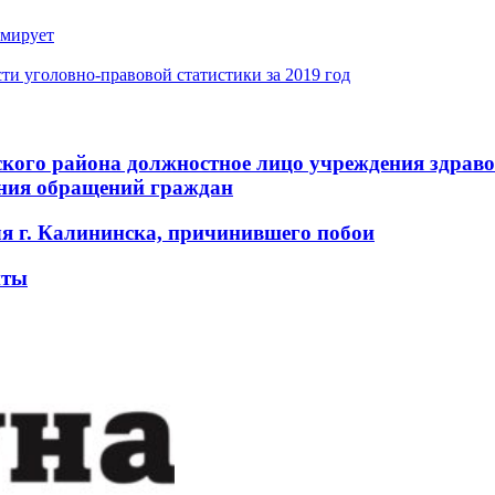
рмирует
ти уголовно-правовой статистики за 2019 год
кого района должностное лицо учреждения здрав
ения обращений граждан
ля г. Калининска, причинившего побои
нты