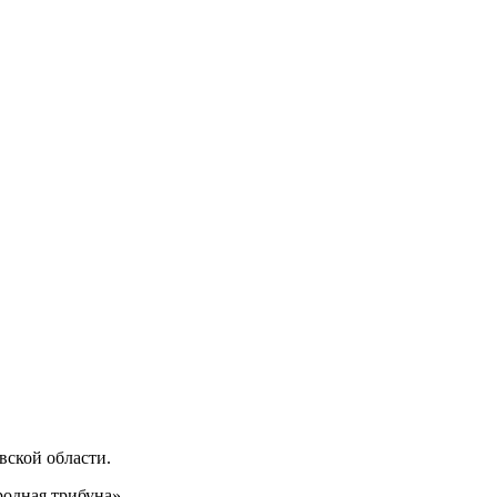
ской области.
одная трибуна».