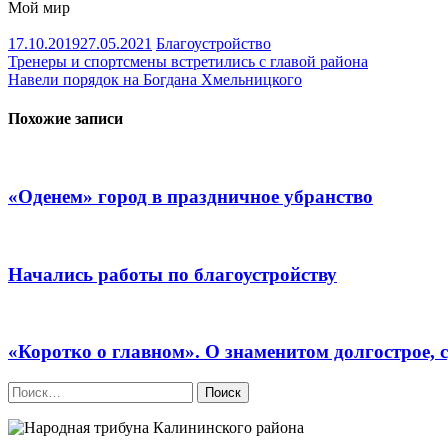
Мой мир
17.10.2019
27.05.2021
Благоустройство
Навигация
Тренеры и спортсмены встретились с главой района
Навели порядок на Богдана Хмельницкого
по
записям
Похожие записи
«Оденем» город в праздничное убранство
Начались работы по благоустройству
«Коротко о главном». О знаменитом долгострое,
Найти: