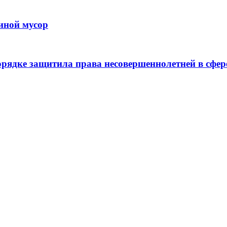
иной мусор
рядке защитила права несовершеннолетней в сфер