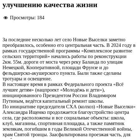
улучшению качества жизни
Просмотры:
184
За последние несколько лет село Новые Выселки заметно
преобразилось, особенно его центральная часть. В 2024 году в
рамках государственной программы «Комплексное развитие
сельских территорий» начались работы по реконструкции
2км. 55м. дороги от моста через реку Баланда по улицам
Немецкой, Кооперативной, площади Фрунзе и до
фельдшерско-акушерского пункта. Были также сделаны
тротуары и освещение.
В настоящее время в рамках Федерального проекта «Всё
лучшее детям» (нацпроект «Молодёжь и дети»),
инициированного Президентом России Владимиром
Путиным, ведётся капитальный ремонт школы.
По инициативе председателя СХА (колхоз) «Новые Выселки»
Александра Ищенко продолжается благоустройство центра
села, где расположены и все социальные объекты: школа,
клуб, магазины, спортивная площадка, а также памятник
землякам, погибшим в годы Великой Отечественной войны,
храм Святой троицы. Заасфальтирована проезжая часть, для