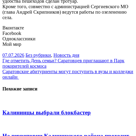
удобства пешеходов сделан тротуар.
Кроме того, совместно с администрацией Сергиевского МО
(глава Андрей Скрипников) ведутся работы по озеленению
села.
Вконтакте
Facebook
Одноклассники
Мой мир
07.07.2026
Без рубрики
,
Новость дня
Навигация
Где отметить День семьи? Саратовцев приглашают в Парк
покорителей космоса
по
Саратовские абитуриенты могут поступить в вузы и колледжи
записям
онлайн
Похожие записи
Калининцы выбрали блокбастер
На территории Калининского района проходит