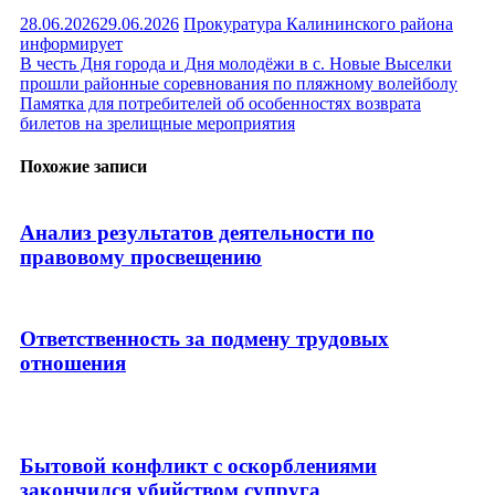
28.06.2026
29.06.2026
Прокуратура Калининского района
информирует
Навигация
В честь Дня города и Дня молодёжи в с. Новые Выселки
прошли районные соревнования по пляжному волейболу
по
Памятка для потребителей об особенностях возврата
записям
билетов на зрелищные мероприятия
Похожие записи
Анализ результатов деятельности по
правовому просвещению
Ответственность за подмену трудовых
отношения
Бытовой конфликт с оскорблениями
закончился убийством супруга