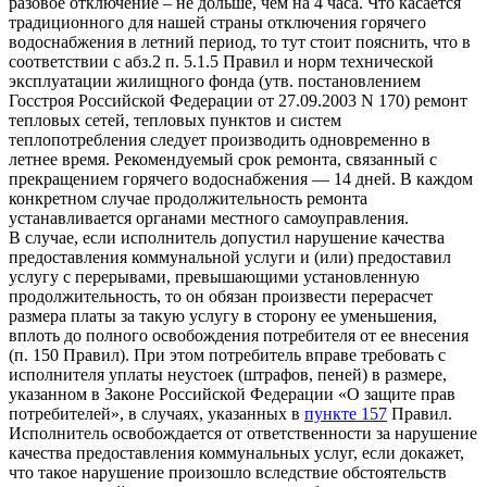
разовое отключение – не дольше, чем на 4 часа. Что касается
традиционного для нашей страны отключения горячего
водоснабжения в летний период, то тут стоит пояснить, что в
соответствии с абз.2 п. 5.1.5 Правил и норм технической
эксплуатации жилищного фонда (утв. постановлением
Госстроя Российской Федерации от 27.09.2003 N 170) ремонт
тепловых сетей, тепловых пунктов и систем
теплопотребления следует производить одновременно в
летнее время. Рекомендуемый срок ремонта, связанный с
прекращением горячего водоснабжения — 14 дней. В каждом
конкретном случае продолжительность ремонта
устанавливается органами местного самоуправления.
В случае, если исполнитель допустил нарушение качества
предоставления коммунальной услуги и (или) предоставил
услугу с перерывами, превышающими установленную
продолжительность, то он обязан произвести перерасчет
размера платы за такую услугу в сторону ее уменьшения,
вплоть до полного освобождения потребителя от ее внесения
(п. 150 Правил). При этом потребитель вправе требовать с
исполнителя уплаты неустоек (штрафов, пеней) в размере,
указанном в Законе Российской Федерации «О защите прав
потребителей», в случаях, указанных в
пункте 157
Правил.
Исполнитель освобождается от ответственности за нарушение
качества предоставления коммунальных услуг, если докажет,
что такое нарушение произошло вследствие обстоятельств