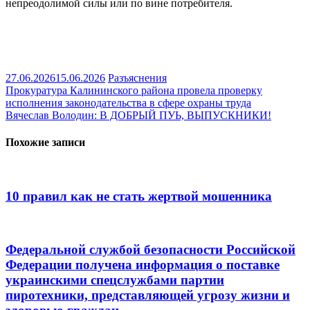
непреодолимой силы или по вине потребителя.
27.06.2026
15.06.2026
Разъяснения
Навигация
Прокуратура Калининского района провела проверку
исполнения законодательства в сфере охраны труда
по
Вячеслав Володин: В ДОБРЫЙ ПУЬ, ВЫПУСКНИКИ!
записям
Похожие записи
10 правил как не стать жертвой мошенника
Федеральной службой безопасности Российской
Федерации получена информация о поставке
украинскими спецслужбами партии
пиротехники, представляющей угрозу жизни и