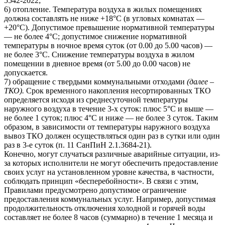
5542-2022;
6) отопление. Температура воздуха в жилых помещениях
должна составлять не ниже +18°С (в угловых комнатах —
+20°С). Допустимое превышение нормативной температуры
— не более 4°C; допустимое снижение нормативной
температуры в ночное время суток (от 0.00 до 5.00 часов) —
не более 3°C. Снижение температуры воздуха в жилом
помещении в дневное время (от 5.00 до 0.00 часов) не
допускается.
7) обращение с твердыми коммунальными отходами
(далее –
ТКО).
Срок временного накопления несортированных ТКО
определяется исходя из среднесуточной температуры
наружного воздуха в течение 3-х суток: плюс 5°С и выше —
не более 1 суток; плюс 4°С и ниже — не более 3 суток. Таким
образом, в зависимости от температуры наружного воздуха
вывоз ТКО должен осуществляться один раз в сутки или один
раз в 3-е суток (п. 11 СанПиН 2.1.3684-21).
Конечно, могут случаться различные аварийные ситуации, из-
за которых исполнители не могут обеспечить предоставление
своих услуг на установленном уровне качества, в частности,
соблюдать принцип «бесперебойности». В связи с этим,
Правилами предусмотрено допустимое ограничение
предоставления коммунальных услуг. Например, допустимая
продолжительность отключения холодной и горячей воды
составляет не более 8 часов (суммарно) в течение 1 месяца и