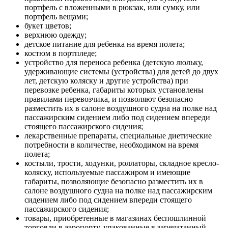
портфель с вложенными в рюкзак, или сумку, или
портфель вещами;
букет цветов;
верхнюю одежду;
детское питание для ребенка на время полета;
костюм в портпледе;
устройство для переноса ребенка (детскую люльку,
удерживающие системы (устройства) для детей до двух
лет, детскую коляску и другие устройства) при
перевозке ребенка, габариты которых установлены
правилами перевозчика, и позволяют безопасно
разместить их в салоне воздушного судна на полке над
пассажирским сидением либо под сидением впереди
стоящего пассажирского сидения;
лекарственные препараты, специальные диетические
потребности в количестве, необходимом на время
полета;
костыли, трости, ходунки, роллаторы, складное кресло-
коляску, используемые пассажиром и имеющие
габариты, позволяющие безопасно разместить их в
салоне воздушного судна на полке над пассажирским
сидением либо под сидением впереди стоящего
пассажирского сидения;
товары, приобретенные в магазинах беспошлинной
торговли в аэропорту, упакованные в запечатанный