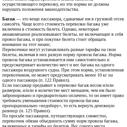
осуществляющего перевозку, но эти нормы не должны
нарушать положения законодательства.
Багаж
— это вещи пассажира, сдаваемые им в грузовой отсек
самолёта. Чаще всего стоимость перевозки багажа уже
включена в стоимость билета. Однако, некоторые
авиакомпании реализовывают билеты, не включающие в себя
провоз багажа, и при покупке билета стоит обращать
внимание на этот нюанс.
Перевозчики могут устанавливать разные тарифы на свои
билеты, включая в них разную норму провоза багажа. Норма
провоза багажа устанавливается ими самостоятельно и
предусматривает количество мест и вес багажа на одного
пассажира воздушного судна. При этом норма, установленная
перевозчиком, не может предусматривать менее 10 кг на
одного пассажира (п. 122 Правил).
Если пассажир предъявит к перевозке багаж весом и/или
размером, и/или в количестве мест меньшем, чем им было
забронировано и предварительно оплачено, то он имеет право
требовать уменьшения стоимости провоза багажа
пропорционально «недобору», то есть вернуть денежную
разницу (п. 125 Правил).
По просьбе пассажиров, путешествующих совместно,
перевозчик обязан объединить сумму норм провоза багажа,
включенных в тарифы их билетов. Вес одного места