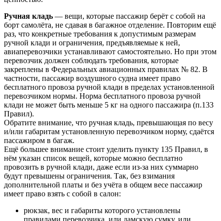
Ручная кладь
—
вещи, которые пассажир берёт с собой на
борт самолёта, не сдавая в багажное отделение.
Повторим ещё
раз, что конкретные требования к допустимым размерам
ручной клади и ограничения, предъявляемые к ней,
авиаперевозчики устанавливают самостоятельно. Но при этом
перевозчик должен соблюдать требования, которые
закреплены в Федеральных авиационных правилах № 82. В
частности, пассажир воздушного судна имеет право
бесплатного провоза ручной клади в пределах установленной
перевозчиком нормы. Норма бесплатного провоза ручной
клади не может быть меньше 5 кг на одного пассажира (п.133
Правил).
Обратите внимание, что ручная кладь, превышающая по весу
и/или габаритам установленную перевозчиком норму, сдаётся
пассажиром в багаж.
Ещё большее внимание стоит уделить пункту 135 Правил, в
нём указан список вещей, которые можно бесплатно
провозить в ручной клади, даже если из-за них суммарно
будут превышены ограничения. Так, без взимания
дополнительной платы и без учёта в общем весе пассажир
имеет право взять с собой в салон:
рюкзак, вес и габариты которого установлены
правилами перевозчика, или дамскую сумку, или