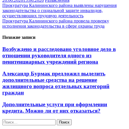
26.06.2026
15.06.2026
Разъяснения
Навигация
Прокуратура Калининского района выявлены нарушения
законодательства о социальной защите инвалидов,
по
осуществляющих трудовую деятельность
записям
Прокуратура Калининского района провела проверку
исполнения законодательства в сфере охраны труда
Похожие записи
Возбуждено и расследовано уголовное дело в
отношении руководителя одного из
пенитенциарных учреждений региона
Александр Бурмак предложил выделить
дополнительные средства на решение
жилищного вопроса отдельных категорий
граждан
Дополнительные услуги при оформлении
кредита. Можно ли от них отказаться?
Найти: