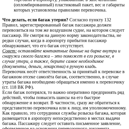
(опломбированный) пластиковый пакет, вес и габариты
которых установлены правилами перевозчика.
Что делать, если багаж утерян?
Согласно пункту 132
Правил, зарегистрированный багаж пассажира должен
перевозиться на том же воздушном судне, на котором следует
пассажир. Не смотря на данную норму законодательства, не
редки случаи, когда в аэропорту прибытия пассажир
обнаруживает, что его багаж отсутствует.
Совет:
оставляйте контактные данные на бирке внутри и
снаружи своего багажа – это поможет в его розыске, в
случае утери, а также, берите самое необходимое
(документы, деньги, лекарства) в ручную кладь.
Перевозчик несёт ответственность за принятый к перевозке в
багажном отсеке самолёта багаж, соответственно, в случае
утраты багажа необходимо обращаться именно к перевозчику
(ст. 118 ВК РФ).
Если багаж потерялся, то важно оперативно предпринять ряд
действий, чтобы повысить шансы на его быстрое
обнаружение и возврат. В частности, сразу же обратиться к
представителю перевозчика или к лицу, им уполномоченному.
Как правило, это сотрудники службы розыска багажа, которая
размещается в аэропорту непосредственно в местах выдачи
багажа. Пассажиру следует оставить письменное заявление,
оформленное на основании перевозочного документа.