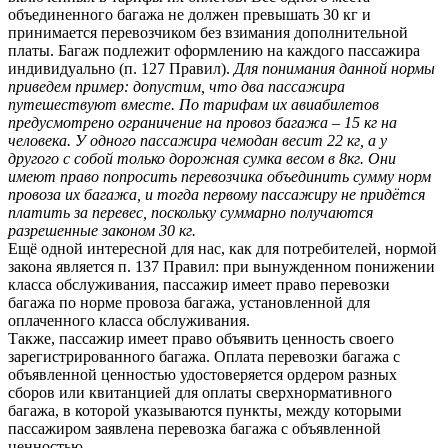
объединенного багажа не должен превышать 30 кг и
принимается перевозчиком без взимания дополнительной
платы. Багаж подлежит оформлению на каждого пассажира
индивидуально (п. 127 Правил).
Для понимания данной нормы
приведем пример: допустим, что два пассажира
путешествуют вместе. По тарифам их авиабилетов
предусмотрено ограничение на провоз багажа – 15 кг на
человека. У одного пассажира чемодан весит 22 кг, а у
другого с собой только дорожная сумка весом в 8кг. Они
имеют право попросить перевозчика объединить сумму норм
провоза их багажа, и тогда первому пассажиру не придётся
платить за перевес, поскольку суммарно получаются
разрешенные законом 30 кг.
Ещё одной интересной для нас, как для потребителей, нормой
закона является п. 137 Правил: при вынужденном понижении
класса обслуживания, пассажир имеет право перевозки
багажа по норме провоза багажа, установленной для
оплаченного класса обслуживания.
Также, пассажир имеет право объявить ценность своего
зарегистрированного багажа. Оплата перевозки багажа с
объявленной ценностью удостоверяется ордером разных
сборов или квитанцией для оплаты сверхнормативного
багажа, в которой указываются пункты, между которыми
пассажиром заявлена перевозка багажа с объявленной
ценностью.