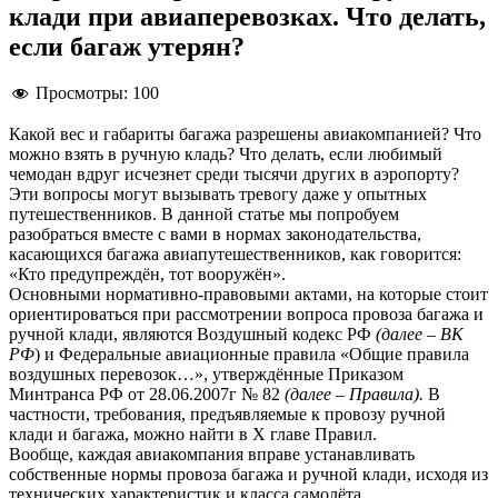
клади при авиаперевозках. Что делать,
если багаж утерян?
Просмотры:
100
Какой вес и габариты багажа разрешены авиакомпанией? Что
можно взять в ручную кладь? Что делать, если любимый
чемодан вдруг исчезнет среди тысячи других в аэропорту?
Эти вопросы могут вызывать тревогу даже у опытных
путешественников. В данной статье мы попробуем
разобраться вместе с вами в нормах законодательства,
касающихся багажа авиапутешественников, как говорится:
«Кто предупреждён, тот вооружён».
Основными нормативно-правовыми актами, на которые стоит
ориентироваться при рассмотрении вопроса провоза багажа и
ручной клади, являются Воздушный кодекс РФ
(далее – ВК
РФ
) и Федеральные авиационные правила «Общие правила
воздушных перевозок…», утверждённые Приказом
Минтранса РФ от 28.06.2007г № 82
(далее – Правила).
В
частности, требования, предъявляемые к провозу ручной
клади и багажа, можно найти в X главе Правил.
Вообще, каждая авиакомпания вправе устанавливать
собственные нормы провоза багажа и ручной клади, исходя из
технических характеристик и класса самолёта,