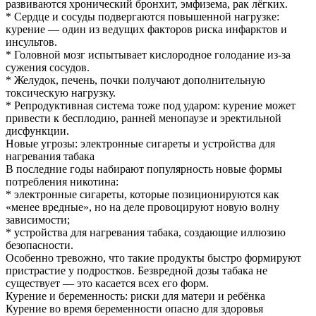
развиваются хронический бронхит, эмфизема, рак лёгких.
* Сердце и сосуды подвергаются повышенной нагрузке:
курение — один из ведущих факторов риска инфарктов и
инсультов.
* Головной мозг испытывает кислородное голодание из‑за
сужения сосудов.
* Желудок, печень, почки получают дополнительную
токсическую нагрузку.
* Репродуктивная система тоже под ударом: курение может
привести к бесплодию, ранней менопаузе и эректильной
дисфункции.
Новые угрозы: электронные сигареты и устройства для
нагревания табака
В последние годы набирают популярность новые формы
потребления никотина:
* электронные сигареты, которые позиционируются как
«менее вредные», но на деле провоцируют новую волну
зависимости;
* устройства для нагревания табака, создающие иллюзию
безопасности.
Особенно тревожно, что такие продукты быстро формируют
пристрастие у подростков. Безвредной дозы табака не
существует — это касается всех его форм.
Курение и беременность: риски для матери и ребёнка
Курение во время беременности опасно для здоровья