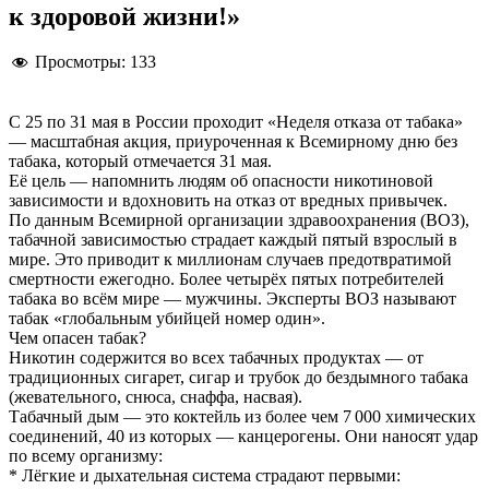
к здоровой жизни!»
Просмотры:
133
С 25 по 31 мая в России проходит «Неделя отказа от табака»
— масштабная акция, приуроченная к Всемирному дню без
табака, который отмечается 31 мая.
Её цель — напомнить людям об опасности никотиновой
зависимости и вдохновить на отказ от вредных привычек.
По данным Всемирной организации здравоохранения (ВОЗ),
табачной зависимостью страдает каждый пятый взрослый в
мире. Это приводит к миллионам случаев предотвратимой
смертности ежегодно. Более четырёх пятых потребителей
табака во всём мире — мужчины. Эксперты ВОЗ называют
табак «глобальным убийцей номер один».
Чем опасен табак?
Никотин содержится во всех табачных продуктах — от
традиционных сигарет, сигар и трубок до бездымного табака
(жевательного, снюса, снаффа, насвая).
Табачный дым — это коктейль из более чем 7 000 химических
соединений, 40 из которых — канцерогены. Они наносят удар
по всему организму:
* Лёгкие и дыхательная система страдают первыми: