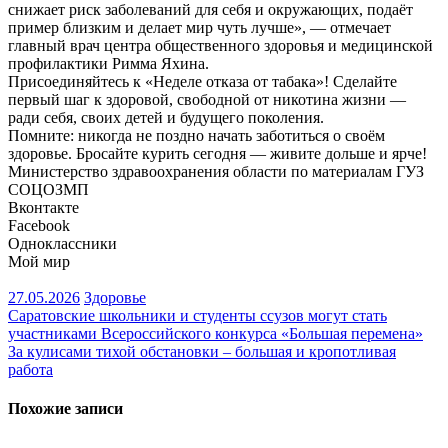
снижает риск заболеваний для себя и окружающих, подаёт
пример близким и делает мир чуть лучше», — отмечает
главный врач центра общественного здоровья и медицинской
профилактики Римма Яхина.
Присоединяйтесь к «Неделе отказа от табака»! Сделайте
первый шаг к здоровой, свободной от никотина жизни —
ради себя, своих детей и будущего поколения.
Помните: никогда не поздно начать заботиться о своём
здоровье. Бросайте курить сегодня — живите дольше и ярче!
Министерство здравоохранения области по материалам ГУЗ
СОЦОЗМП
Вконтакте
Facebook
Одноклассники
Мой мир
27.05.2026
Здоровье
Навигация
Саратовские школьники и студенты ссузов могут стать
участниками Всероссийского конкурса «Большая перемена»
по
За кулисами тихой обстановки – большая и кропотливая
записям
работа
Похожие записи