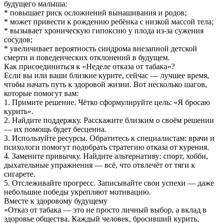
будущего малыша:
* повышает риск осложнений вынашивания и родов;
* может привести к рождению ребёнка с низкой массой тела;
* вызывает хроническую гипоксию у плода из‑за сужения
сосудов;
* увеличивает вероятность синдрома внезапной детской
смерти и поведенческих отклонений в будущем.
Как присоединиться к «Неделе отказа от табака»?
Если вы или ваши близкие курите, сейчас — лучшее время,
чтобы начать путь к здоровой жизни. Вот несколько шагов,
которые помогут вам:
1. Примите решение. Чётко сформулируйте цель: «Я бросаю
курить».
2. Найдите поддержку. Расскажите близким о своём решении
— их помощь будет бесценна.
3. Используйте ресурсы. Обратитесь к специалистам: врачи и
психологи помогут подобрать стратегию отказа от курения.
4. Замените привычку. Найдите альтернативу: спорт, хобби,
дыхательные упражнения — всё, что отвлечёт от тяги к
сигарете.
5. Отслеживайте прогресс. Записывайте свои успехи — даже
небольшие победы укрепляют мотивацию.
Вместе к здоровому будущему
«Отказ от табака — это не просто личный выбор, а вклад в
здоровье общества. Каждый человек, бросивший курить,