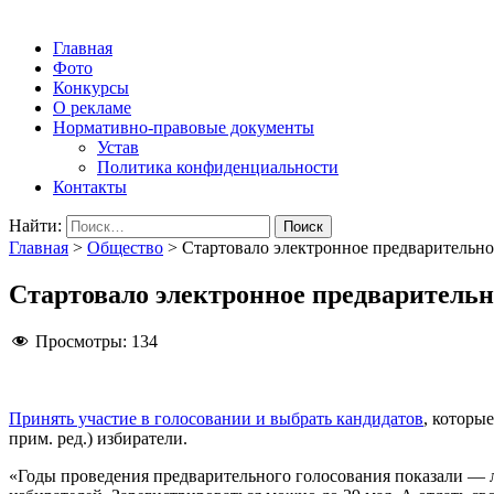
Народная трибуна
Калининская районная газета
Главная
Фото
Конкурсы
О рекламе
Нормативно-правовые документы
Устав
Политика конфиденциальности
Контакты
Найти:
Главная
>
Общество
>
Стартовало электронное предварительн
Стартовало электронное предварительн
Просмотры:
134
Принять участие в голосовании и выбрать кандидатов
, которы
прим. ред.) избиратели.
«Годы проведения предварительного голосования показали — л