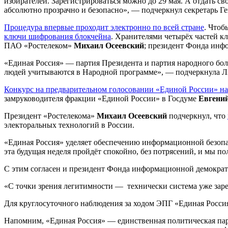
избирателей. Зарегистрироваться можно до 29 мая. А отдать св
абсолютно прозрачно и безопасно», — подчеркнул секретарь Г
Процедура впервые проходит электронно по всей стране
. Чтоб
ключи шифрования блокчейна
. Хранителями четырёх частей кл
ПАО «Ростелеком»
Михаил Осеевский
; президент Фонда ин
«Единая Россия» — партия Президента и партия народного бо
людей учитываются в Народной программе», — подчеркнула Л
Конкурс на предварительном голосовании «Единой России» на 
замруководителя фракции «Единой России» в Госдуме
Евгений
Президент «Ростелекома»
Михаил Осеевский
подчеркнул, что
электоральных технологий в России.
«Единая Россия» уделяет обеспечению информационной безопас
эта будущая неделя пройдёт спокойно, без потрясений, и мы п
С этим согласен и президент Фонда информационной демокра
«С точки зрения легитимности — технически система уже заре
Для круглосуточного наблюдения за ходом ЭПГ «Единая Росс
Напомним, «Единая Россия» — единственная политическая парт