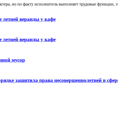
ктера, но по факту исполнитель выполняет трудовые функции, э
 летней веранды у кафе
 летней веранды у кафе
иной мусор
рядке защитила права несовершеннолетней в сфер