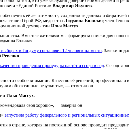
ой голос за того, кто уже заслужил доверие своими делами и ре
енсовета «Единой России»
Владимир Якушев
.
ы обеспечить её легитимность, сохранность данных избирателей
юча стали: Герой РФ, медсестра
Людмила Болилая
; член Генсо
формационной демократии
Илья Массух
.
льшинства. Вместе с жителями мы формируем списки для голосо
юдмила Болилая.
выборах в Госдуму составляет 12 человек на место
. Заявки под
 Ревенко
.
качество проведения процедуры растёт из года в год
. Сегодня э
ности особое внимание. Качество её решений, профессионализм
олучим объективные результаты», — отметил он.
тии
Илья Массух
.
комендовала себя хорошо», — заверил он.
ия»
запустила работу федерального и региональных ситуационны
ия в стране, которая на постоянной основе проводит предварит