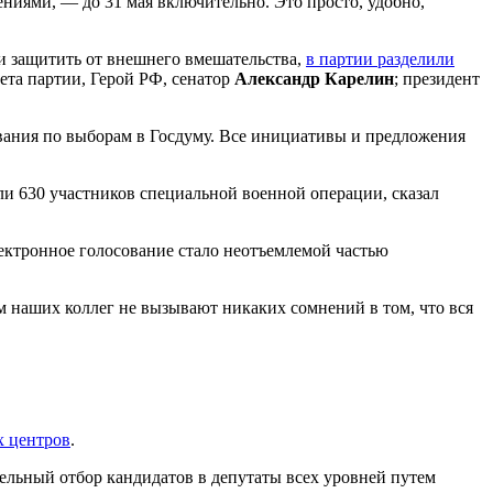
шениями, — до 31 мая включительно. Это просто, удобно,
 и защитить от внешнего вмешательства,
в партии разделили
вета партии, Герой РФ, сенатор
Александр Карелин
; президент
вания по выборам в Госдуму. Все инициативы и предложения
али 630 участников специальной военной операции, сказал
лектронное голосование стало неотъемлемой частью
 наших коллег не вызывают никаких сомнений в том, что вся
х центров
.
ельный отбор кандидатов в депутаты всех уровней путем