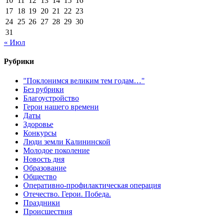
10
11
12
13
14
15
16
17
18
19
20
21
22
23
24
25
26
27
28
29
30
31
« Июл
Рубрики
"Поклонимся великим тем годам…"
Без рубрики
Благоустройство
Герои нашего времени
Даты
Здоровье
Конкурсы
Люди земли Калининской
Молодое поколение
Новость дня
Образование
Общество
Оперативно-профилактическая операция
Отечество. Герои. Победа.
Праздники
Происшествия