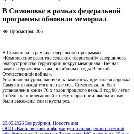
В Симоновке в рамках федеральной
программы обновили мемориал
Просмотры:
206
В Симоновке в рамках федеральной программы
«Комплексное развитие сельских территорий» завершилось
благоустройство территории вокруг мемориала «Вечная
память героям‑землякам, погибшим в годы Великой
Отечественной войны».
Установлены урны, лавочки, к памятнику идет новая дорожка.
Памятник находится в центре села Симоновка, он был
установлен в конце 70-х годов прошлого века. В год 80-летия
Победы на прилегающей к нему территории школьниками
были высажены ели и кусты роз.
25.05.2026
Без рубрики
,
Новость дня
Навигация
ООО «Вавиловское» информирует о проведении наземной
обработки полей на землях Таловского МО в период с 30 мая