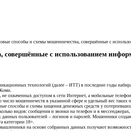
овые способы и схемы мошенничества, совершённые с исполь
а, совершённые с использованием инфо
ационных технологий (далее – ИТТ) в последние годы набирае
 Коми.
т, не охваченных доступом к сети Интернет, а мобильные телефо
о число мошенничеств в указанной сфере и удельный вес таких п
нные способы и схемы хищения денежных средств у потерпевших
лько видов: сообщения и звонки на телефон и в мессенджерах,
 данных пользователей – логинов и паролей. Мошенники создаю
а категории 18+.
оумышленники на основе собранных данных получают возможность