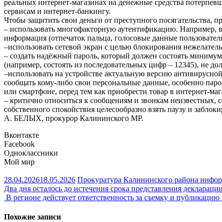
реальных интернет-магазинах на денежные средства потерпевш
сервисам и интернет-банкингу.
Чтобы защитить свои деньги от преступного посягательства, 
– использовать многофакторную аутентификацию. Например, в
информация (отпечаток пальца, голосовые данные пользователя,
–использовать сетевой экран с целью блокирования нежелате
– создать надёжный пароль, который должен состоять минимум
(например, состоять из последовательных цифр – 12345), не 
–использовать на устройстве актуальную версию антивирусно
сообщать кому-либо свои персональные данные, особенно паро
или смартфоне, перед тем как приобрести товар в интернет-маг
– критично относиться к сообщениям и звонкам неизвестных, с
собственного спокойствия целесообразно взять паузу и заблоки
А. БЕЛЫХ, прокурор Калининского МР.
Вконтакте
Facebook
Одноклассники
Мой мир
28.04.2026
18.05.2026
Прокуратура Калининского района инфо
Навигация
Два дня осталось до истечения срока представления декларации
В регионе действует ответственность за съемку и публикаци
по
записям
Похожие записи