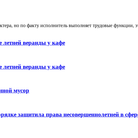
ктера, но по факту исполнитель выполняет трудовые функции, э
 летней веранды у кафе
 летней веранды у кафе
иной мусор
рядке защитила права несовершеннолетней в сфер