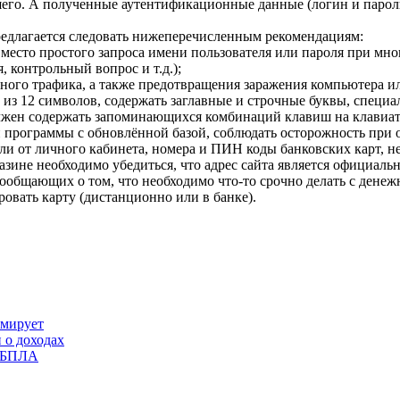
его. А полученные аутентификационные данные (логин и пароль
предлагается следовать нижеперечисленным рекомендациям:
место простого запроса имени пользователя или пароля при мн
 контрольный вопрос и т.д.);
льного трафика, а также предотвращения заражения компьютера 
 из 12 символов, содержать заглавные и строчные буквы, спец
должен содержать запоминающихся комбинаций клавиш на клавиат
й программы с обновлённой базой, соблюдать осторожность при
ли от личного кабинета, номера и ПИН коды банковских карт, 
азине необходимо убедиться, что адрес сайта является официаль
ообщающих о том, что необходимо что-то срочно делать с денеж
ровать карту (дистанционно или в банке).
рмирует
 о доходах
ю БПЛА