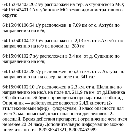
64:15:042403:262 з/у расположен на тер. Ахтубинского МО;
64:15:042401:1Ахтубинское МО земли административного
округа;
64:15:040106:54 з/у расположен в 7,09 км от с. Ахтуба по
направлению на ю/в;
64:15:040104:129 з/у расположен в 2,13 км. от с.Ахтуба по
направлению на ю/з на полем пл. 280 га;
64:15:040102:7 з/у расположен в 3,4 км. от д. Сушкино по
направлению на ю/в;
64:15:040102:28 з/у расположен в 6,355 км. от с. Ахтуба по
направлению на на север на поле пл. 341 га.;
64:15:040102:10 з/у расположен в 2,3 км. от д. Шалинка по
направлению на ию/в на поле пл. 211,9 га км. от д.Шалинка
Обработка полей будет проводиться препаратом: гербицид
Опричник — действующее вещество 2,4Д кислота (2-
этилгексиловый эфир)+ флорасулам; 3 класс опасности для
пчел 3- малоопасный, класс опасности для человека 2-
опасный. Время действия препарата ( ограничение лета пчел
не менее 20-24 часа) Дополнительную информацию можно
получить по тел. 8-9536341321, 8-9020452589