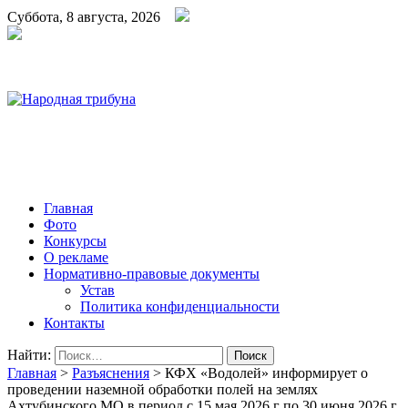
Суббота, 8 августа, 2026
Народная трибуна
Калининская районная газета
Главная
Фото
Конкурсы
О рекламе
Нормативно-правовые документы
Устав
Политика конфиденциальности
Контакты
Найти:
Главная
>
Разъяснения
>
КФХ «Водолей» информирует о
проведении наземной обработки полей на землях
Ахтубинского МО в период с 15 мая 2026 г по 30 июня 2026 г.