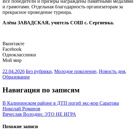
Все победители и призёры награждены памятными медалями
и грамотами. Отдельная благодарность организаторам за
прекрасное проведение турнира.
Алёна ЗАВАДСКАЯ, учитель СОШ с. Сергиевка.
Вконтакте
Facebook
Одноклассники
Мой мир
22.04.2026
Без рубрики
,
Молодое поколение
,
Новость дня
,
Образование
Навигация по записям
В Калининском районе в ДТП погиб экс-мэр Саратова
Николай Романов
Вячеслав Володин: ЭТО НЕ ИГРА
Похожие записи