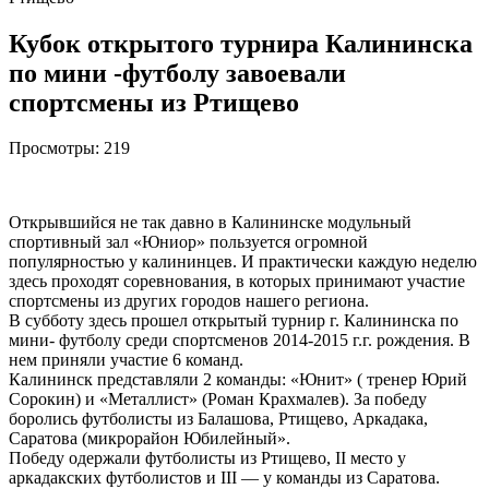
Кубок открытого турнира Калининска
по мини -футболу завоевали
спортсмены из Ртищево
Просмотры:
219
Открывшийся не так давно в Калининске модульный
спортивный зал «Юниор» пользуется огромной
популярностью у калининцев. И практически каждую неделю
здесь проходят соревнования, в которых принимают участие
спортсмены из других городов нашего региона.
В субботу здесь прошел открытый турнир г. Калининска по
мини- футболу среди спортсменов 2014-2015 г.г. рождения. В
нем приняли участие 6 команд.
Калининск представляли 2 команды: «Юнит» ( тренер Юрий
Сорокин) и «Металлист» (Роман Крахмалев). За победу
боролись футболисты из Балашова, Ртищево, Аркадака,
Саратова (микрорайон Юбилейный».
Победу одержали футболисты из Ртищево, II место у
аркадакских футболистов и III — у команды из Саратова.