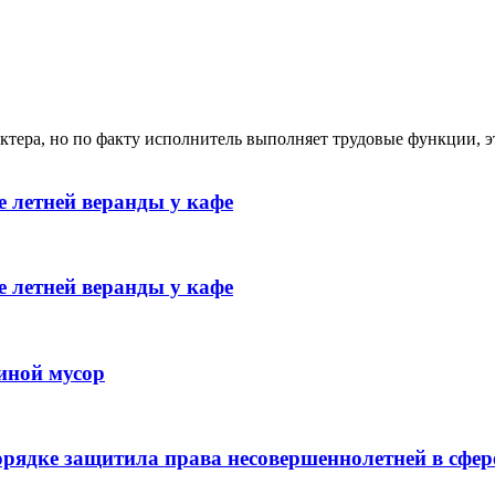
ктера, но по факту исполнитель выполняет трудовые функции, э
 летней веранды у кафе
 летней веранды у кафе
иной мусор
рядке защитила права несовершеннолетней в сфер