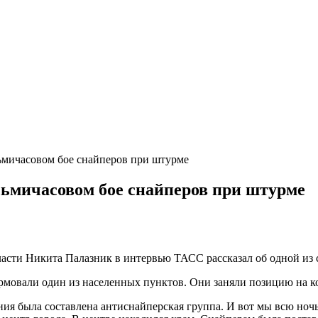
ьмичасовом бое снайперов при штурме
сьмичасовом бое снайперов при штурме
асти Никита Палазник в интервью ТАСС рассказал об одной из 
урмовали один из населенных пунктов. Они заняли позицию на к
ия была составлена антиснайперская группа. И вот мы всю ночь