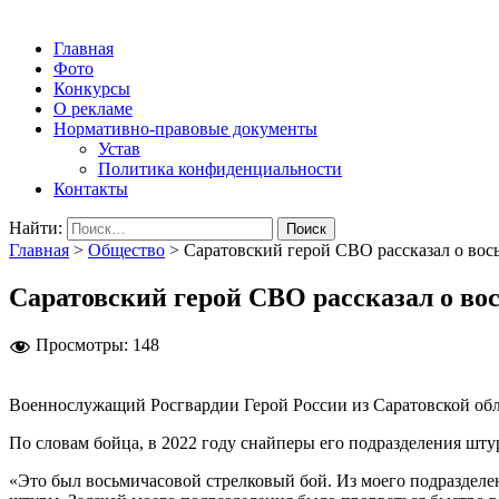
Народная трибуна
Калининская районная газета
Главная
Фото
Конкурсы
О рекламе
Нормативно-правовые документы
Устав
Политика конфиденциальности
Контакты
Найти:
Главная
>
Общество
>
Саратовский герой СВО рассказал о вос
Саратовский герой СВО рассказал о во
Просмотры:
148
Военнослужащий Росгвардии Герой России из Саратовской обл
По словам бойца, в 2022 году снайперы его подразделения шт
«Это был восьмичасовой стрелковый бой. Из моего подразделен