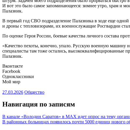
штурм. Задачей моего подразделения было прорваться быстро в 
И вот это было самое запоминающееся: зимнее утро, храм и м
Палазник.
В первый год СВО подразделение Палазника в ходе еще одной
и дроны с тепловизорами, их военнослужащие Росгвардии стал
По оценке Героя России, боевые качества личного состава про
«Качество пехоты, конечно, упало. Русскую военную машину 
специалисты там тоже остались, высококвалифицированные пр
Палазник.
Вконтакте
Facebook
Одноклассники
Мой мир
27.03.2026
Общество
Навигация по записям
В канале «Володин Саратов» в МАХ идет опрос на тему орга
В районных больницах появилось почти 5000 единиц нового о