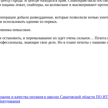
центр города. В центре находился храм. Снайперам была поставл
ои пацаны лежат, снайперы, на колокольне и высматривают прот
 операции добыло разведданные, которые позволили ночью унич
и использовать одними из первых.
тивника невысокие.
не остановить, и перемалывание их идет очень сильное… Пехо
офессионалы, знающие свое дело. Но в плане пехоты с нашими
низации и качества питания в школах Саратовской области П
борудования