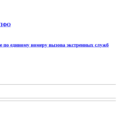
в ПФО
е по единому номеру вызова экстренных служб