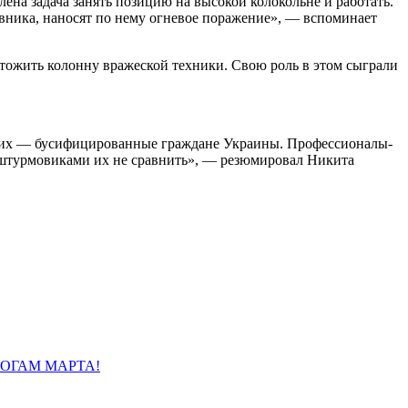
ена задача занять позицию на высокой колокольне и работать.
ивника, наносят по нему огневое поражение», — вспоминает
тожить колонну вражеской техники. Свою роль в этом сыграли
та их — бусифицированные граждане Украины. Профессионалы-
 штурмовиками их не сравнить», — резюмировал Никита
О ИТОГАМ МАРТА!