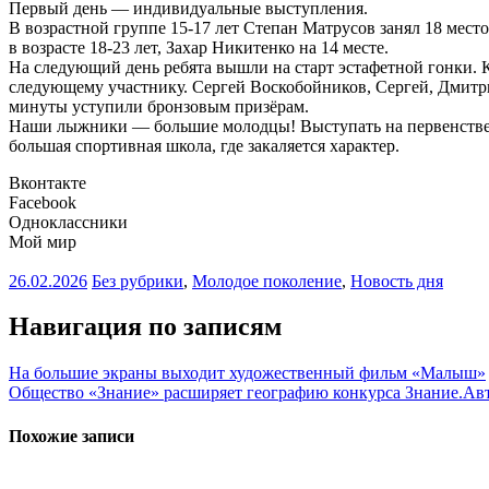
Первый день — индивидуальные выступления.
B возрастной группе 15-17 лет Степан Матрусов занял 18 мес
в возрасте 18-23 лет, Захар Никитенко на 14 месте.
На следующий день ребята вышли на старт эстафетной гонки. 
следующему участнику. Сергей Воскобойников, Сергей, Дмитри
минуты уступили бронзовым призёрам.
Наши лыжники — большие молодцы! Выступать на первенстве Ро
большая спортивная школа, где закаляется характер.
Вконтакте
Facebook
Одноклассники
Мой мир
26.02.2026
Без рубрики
,
Молодое поколение
,
Новость дня
Навигация по записям
На большие экраны выходит художественный фильм «Малыш»
Общество «Знание» расширяет географию конкурса Знание.Авт
Похожие записи