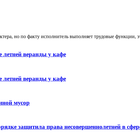
ктера, но по факту исполнитель выполняет трудовые функции, э
 летней веранды у кафе
 летней веранды у кафе
иной мусор
рядке защитила права несовершеннолетней в сфер