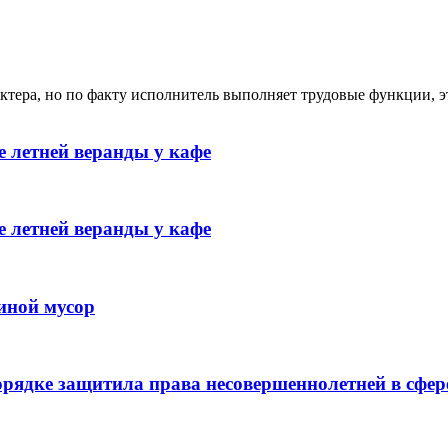
ктера, но по факту исполнитель выполняет трудовые функции, э
 летней веранды у кафе
 летней веранды у кафе
иной мусор
рядке защитила права несовершеннолетней в сфер