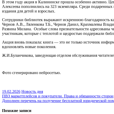
В этом году акция в Калининске прошла особенно активно. Це
Алексеева пополнились на 323 экземпляра. Среди подаренных 
издания для детей и взрослых.
Сотрудники библиотек выражают искреннюю благодарность каж
Чернов А.В., Ляленкова Т.Б., Чернов Данил, Крахмалевы Влад
Развина Милана. Особые слова признательности адресованы чи
участникам, которые с теплотой и щедростью поддержали библ
Акция вновь показала: книга — это не только источник информ
вдохновлять новые поколения.
Ж.И.Буланчикова, заведующая отделом обслуживания читателе
Фото сгенерировано нейросетью.
19.02.2026
Новость дня
Навигация
ПВЗ маркетплейсов и покупатели. Права и обязанности сторон
Дополнен перечень на получение бесплатной юридической по
по
записям
Похожие записи