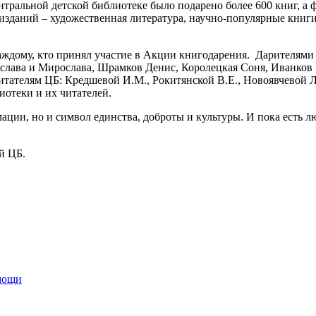
нтральной детской библиотеке было подарено более 600 книг, а
изданий – художественная литература, научно-популярные книги
дому, кто принял участие в Акции книгодарения. Дарителями 
ислава и Мирослава, Шрамков Денис, Королецкая Соня, Иванков
тателям ЦБ: Кредшевой И.М., Рокитянской В.Е., Новоявчевой Л
иотеки и их читателей.
ации, но и символ единства, доброты и культуры. И пока есть л
й ЦБ.
мощи