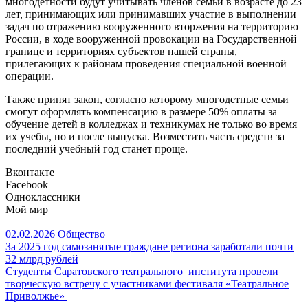
многодетности будут учитывать членов семьи в возрасте до 23
лет, принимающих или принимавших участие в выполнении
задач по отражению вооруженного вторжения на территорию
России, в ходе вооруженной провокации на Государственной
границе и территориях субъектов нашей страны,
прилегающих к районам проведения специальной военной
операции.
Также принят закон, согласно которому многодетные семьи
смогут оформлять компенсацию в размере 50% оплаты за
обучение детей в колледжах и техникумах не только во время
их учебы, но и после выпуска. Возместить часть средств за
последний учебный год станет проще.
Вконтакте
Facebook
Одноклассники
Мой мир
02.02.2026
Общество
Навигация
За 2025 год самозанятые граждане региона заработали почти
32 млрд рублей
по
Студенты Саратовского театрального института провели
записям
творческую встречу с участниками фестиваля «Театральное
Приволжье»