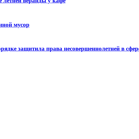
 летней веранды у кафе
иной мусор
рядке защитила права несовершеннолетней в сфер