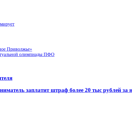
рмирует
ное Приволжье»
ектуальной олимпиады ПФО
ителя
иматель заплатит штраф более 20 тыс рублей за 