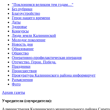
"Поклонимся великим тем годам…"
Без рубрики
Благоустройство
Герои нашего времени
Даты
Здоровье
Конкурсы
Люди земли Калининской
Молодое поколение
Новость дня
Образование
Общество
Оперативно-профилактическая операция
Отечество. Герои. Победа.
Праздники
Происшествия
Прокуратура Калининского района информирует
Разъяснения
Фото
Архив газеты
Учредители (соучредители):
Администрация Калининского муниципального района Саратов