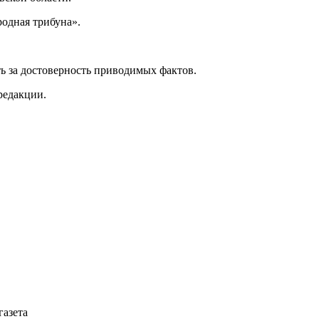
одная трибуна».
ь за достоверность приводимых фактов.
редакции.
газета