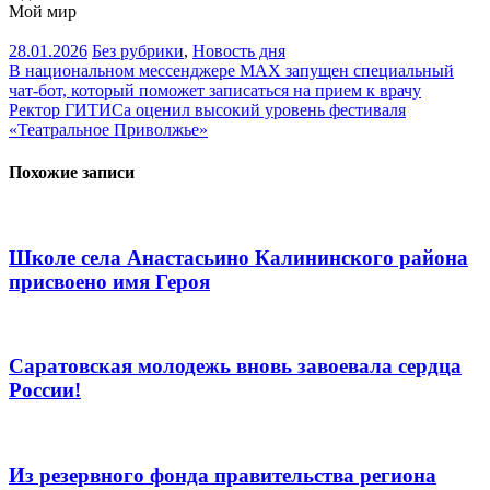
Мой мир
28.01.2026
Без рубрики
,
Новость дня
Навигация
В национальном мессенджере МАХ запущен специальный
чат-бот, который поможет записаться на прием к врачу
по
Ректор ГИТИСа оценил высокий уровень фестиваля
записям
«Театральное Приволжье»
Похожие записи
Школе села Анастасьино Калининского района
присвоено имя Героя
Саратовская молодежь вновь завоевала сердца
России!
Из резервного фонда правительства региона