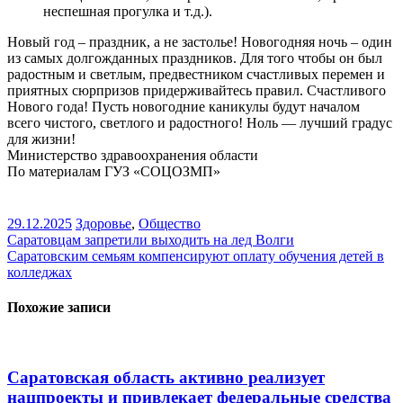
неспешная прогулка и т.д.).
Новый год – праздник, а не застолье! Новогодняя ночь – один
из самых долгожданных праздников. Для того чтобы он был
радостным и светлым, предвестником счастливых перемен и
приятных сюрпризов придерживайтесь правил. Счастливого
Нового года! Пусть новогодние каникулы будут началом
всего чистого, светлого и радостного! Ноль — лучший градус
для жизни!
Министерство здравоохранения области
По материалам ГУЗ «СОЦОЗМП»
29.12.2025
Здоровье
,
Общество
Навигация
Саратовцам запретили выходить на лед Волги
Саратовским семьям компенсируют оплату обучения детей в
по
колледжах
записям
Похожие записи
Саратовская область активно реализует
нацпроекты и привлекает федеральные средства