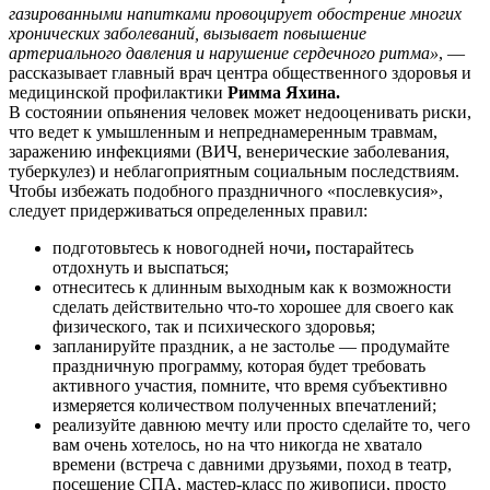
газированными напитками провоцирует обострение многих
хронических заболеваний, вызывает повышение
артериального давления и нарушение сердечного ритма»
, —
рассказывает главный врач центра общественного здоровья и
медицинской профилактики
Римма Яхина.
В состоянии опьянения человек может недооценивать риски,
что ведет к умышленным и непреднамеренным травмам,
заражению инфекциями (ВИЧ, венерические заболевания,
туберкулез) и неблагоприятным социальным последствиям.
Чтобы избежать подобного праздничного «послевкусия»,
следует придерживаться определенных правил:
подготовьтесь к новогодней ночи
,
постарайтесь
отдохнуть и выспаться;
отнеситесь к длинным выходным как к возможности
сделать действительно что-то хорошее для своего как
физического, так и психического здоровья;
запланируйте праздник, а не застолье — продумайте
праздничную программу, которая будет требовать
активного участия, помните, что время субъективно
измеряется количеством полученных впечатлений;
реализуйте давнюю мечту или просто сделайте то, чего
вам очень хотелось, но на что никогда не хватало
времени (встреча с давними друзьями, поход в театр,
посещение СПА, мастер-класс по живописи, просто