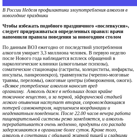
В России Неделя профилактики злоупотребления алкоголя в
новогодние праздники
Чтобы избежать подобного праздничного «послевкусия»,
следует придерживаться определенных правил: врачи
напомнили правила поведения за новогодним столом
По данным ВОЗ ежегодно от последствий употребления
алкоголя умирает 3,3 миллиона человек. В первую неделю
после Нового года наблюдается всплеск обращений в
наркологические клиники (алкогольные психозы),
соматические стационары (гастриты, холециститы, инфаркты,
инсульты, панкреонекроз), травмпункты (черепно-мозговые
травмы, переломы), ожоговые центры (обморожения, ожоги).
«Всякое употребление алкоголя наносит вред
организму. Алкоголь даже в небольших дозах крайне
токсичное вещество, и за первой, эйфорической стадией
легкого опьянения наступает вторая, сопровождающаяся
потерей самоконтроля, нарушением координации и
неадекватным поведением. После 22.00 часов вечера работа
пищеварительной системы резко замедляется, и алкоголь
перерабатывается очень медленно, продукты его распада
задерживаются в организме более суток. Кроме того,
алкоголь в сочетании с обильной жирной пищей и сладкими