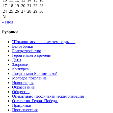
10
11
12
13
14
15
16
17
18
19
20
21
22
23
24
25
26
27
28
29
30
31
« Июл
Рубрики
"Поклонимся великим тем годам…"
Без рубрики
Благоустройство
Герои нашего времени
Даты
Здоровье
Конкурсы
Люди земли Калининской
Молодое поколение
Новость дня
Образование
Общество
Оперативно-профилактическая операция
Отечество. Герои. Победа.
Праздники
Происшествия