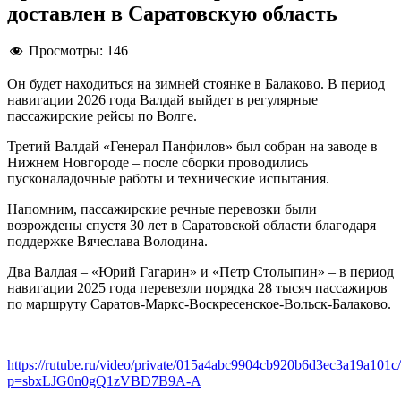
доставлен в Саратовскую область
Просмотры:
146
Он будет находиться на зимней стоянке в Балаково. В период
навигации 2026 года Валдай выйдет в регулярные
пассажирские рейсы по Волге.
Третий Валдай «Генерал Панфилов» был собран на заводе в
Нижнем Новгороде – после сборки проводились
пусконаладочные работы и технические испытания.
Напомним, пассажирские речные перевозки были
возрождены спустя 30 лет в Саратовской области благодаря
поддержке Вячеслава Володина.
Два Валдая – «Юрий Гагарин» и «Петр Столыпин» – в период
навигации 2025 года перевезли порядка 28 тысяч пассажиров
по маршруту Саратов-Маркс-Воскресенское-Вольск-Балаково.
https://rutube.ru/video/private/015a4abc9904cb920b6d3ec3a19a101c
p=sbxLJG0n0gQ1zVBD7B9A-A