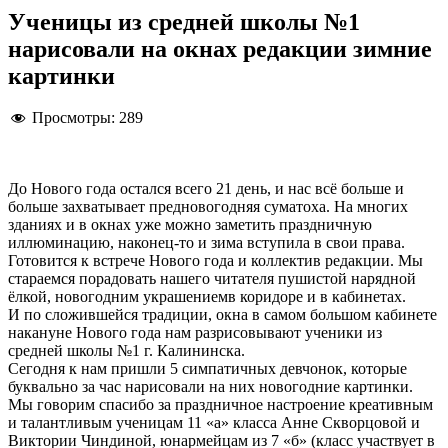
Ученицы из средней школы №1
нарисовали на окнах редакции зимние
картинки
Просмотры:
289
До Нового года остался всего 21 день, и нас всё больше и
больше захватывает предновогодняя суматоха. На многих
зданиях и в окнах уже можно заметить праздничную
иллюминацию, наконец-то и зима вступила в свои права.
Готовится к встрече Нового года и коллектив редакции. Мы
стараемся порадовать нашего читателя пушистой нарядной
ёлкой, новогодним украшениемв коридоре и в кабинетах.
И по сложившейся традиции, окна в самом большом кабинете
накануне Нового года нам разрисовывают ученики из
средней школы №1 г. Калининска.
Сегодня к нам пришли 5 симпатичных девчонок, которые
буквально за час нарисовали на них новогодние картинки.
Мы говорим спасибо за праздничное настроение креативным
и талантливым ученицам 11 «а» класса Анне Скворцовой и
Виктории Чиндиной, юнармейцам из 7 «б» (класс участвует в