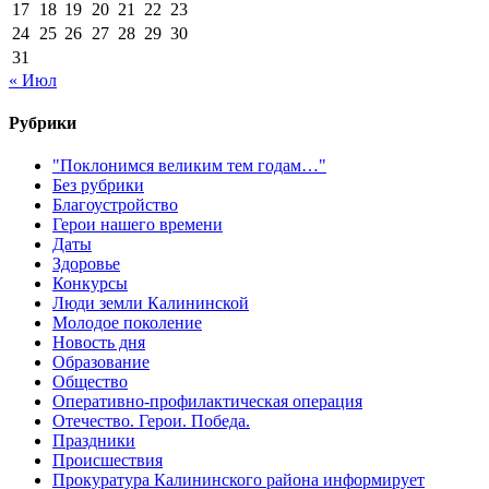
17
18
19
20
21
22
23
24
25
26
27
28
29
30
31
« Июл
Рубрики
"Поклонимся великим тем годам…"
Без рубрики
Благоустройство
Герои нашего времени
Даты
Здоровье
Конкурсы
Люди земли Калининской
Молодое поколение
Новость дня
Образование
Общество
Оперативно-профилактическая операция
Отечество. Герои. Победа.
Праздники
Происшествия
Прокуратура Калининского района информирует