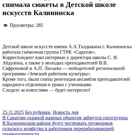
снимала сюжеты в Детской школе
искусств Калининска
Просмотры:
285
Детской школе искусств имени А.А.Талдыкина г. Калининска
работала съёмочная группа ГТРК «Саратов».
Корреспондент взял интервью у директора школы С. И.
Абдулина, а также у молодых преподавателей В.В.
Сафроновой и А.П. Лисьева — победителей региональной
программы «Земский работник культуры».
Кроме того, были сняты репетиция ансамбля преподавателей
народного отделения и уроки с учениками.
Следите за новостями — будет интересно!
25.11.2025
Без рубрики
,
Новость дня
Навигация
В Саратове охраной важных объектов займутся спецгруппы
В Калининском районе будут чествовать тружеников
по
сельского хозяйства и работников перерабатывающей
записям
промышленности