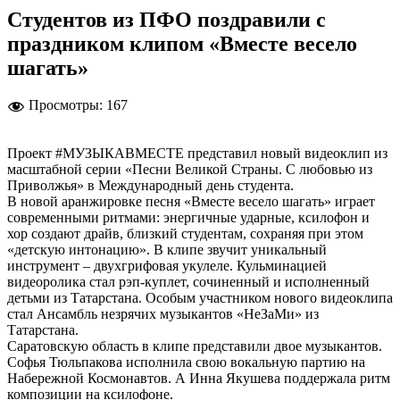
Студентов из ПФО поздравили с
праздником клипом «Вместе весело
шагать»
Просмотры:
167
Проект #МУЗЫКАВМЕСТЕ представил новый видеоклип из
масштабной серии «Песни Великой Страны. С любовью из
Приволжья» в Международный день студента.
В новой аранжировке песня «Вместе весело шагать» играет
современными ритмами: энергичные ударные, ксилофон и
хор создают драйв, близкий студентам, сохраняя при этом
«детскую интонацию». В клипе звучит уникальный
инструмент – двухгрифовая укулеле. Кульминацией
видеоролика стал рэп-куплет, сочиненный и исполненный
детьми из Татарстана. Особым участником нового видеоклипа
стал Ансамбль незрячих музыкантов «НеЗаМи» из
Татарстана.
Саратовскую область в клипе представили двое музыкантов.
Софья Тюльпакова исполнила свою вокальную партию на
Набережной Космонавтов. А Инна Якушева поддержала ритм
композиции на ксилофоне.