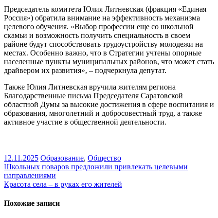
Председатель комитета Юлия Литневская (фракция «Единая
Россия») обратила внимание на эффективность механизма
целевого обучения. «Выбор профессии еще со школьной
скамьи и возможность получить специальность в своем
районе будут способствовать трудоустройству молодежи на
местах. Особенно важно, что в Стратегии учтены опорные
населенные пункты муниципальных районов, что может стать
драйвером их развития», – подчеркнула депутат.
Также Юлия Литневская вручила жителям региона
Благодарственные письма Председателя Саратовской
областной Думы за высокие достижения в сфере воспитания и
образования, многолетний и добросовестный труд, а также
активное участие в общественной деятельности.
12.11.2025
Образование
,
Общество
Навигация
Школьных поваров предложили привлекать целевыми
направлениями
по
Красота села – в руках его жителей
записям
Похожие записи