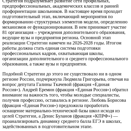
Стратегия подразумевает развитие сети профильных,
предпрофессиональных, академических классов и ранней
профориентации школьников. В настоящее время проходит
подготовительный этап, включающий мероприятия по
формированию структурных элементов модели, определению
механизмов ее функционирования. В нем принимает участие
81 организация – учреждения дополнительного образования,
ведущие вузы и предприятия региона. Основной этап
реализации Стратегии намечен на 2026-2028 годы. Итогом
работы должна стать единая система подготовки
профессиональных кадров, охватывающая школы,
организации дополнительного и среднего профессионального
образования, а также вузы и предприятия.
Подобной Стратегии до этого не существовало ни в одном
регионе России, подчеркнула Людмила Григорьева, отвечая на
вопрос депутата Галины Ткачевой (фракция «Единая
Россия»). Андрей Еремин (фракция «Единая Россия») обратил
внимание на важность того, чтобы молодые специалисты,
получив профессию, оставались в регионе. Любовь Борисова
(фракция «Единая Россия») предложила проработать
оснащение материально-технической базы школ исходя из
целей Стратегии, а Денис Буланов (фракция «КПРФ») —
проанализировать динамику среднего балла ЕГЭ в школах,
задействованных в подготовительном этапе.