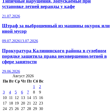
Типичные нарушения, допускаемые при
установке летней веранды у кафе
21.07.2026
Штраф за выброшенный из машины окурок или
иной мусор
09.07.2026
13.07.2026
Прокуратура Калининского района в судебном
порядке защитила права несовершеннолетней в
сфере занятости
29.06.2026
Август 2026
Пн
Вт
Ср
Чт
Пт
Сб
Вс
1
2
3
4
5
6
7
8
9
10
11
12
13
14
15
16
17
18
19
20
21
22
23
24
25
26
27
28
29
30