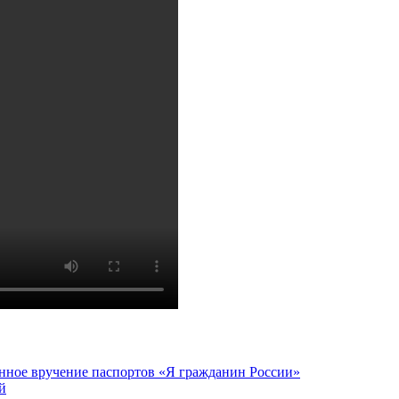
нное вручение паспортов «Я гражданин России»
й