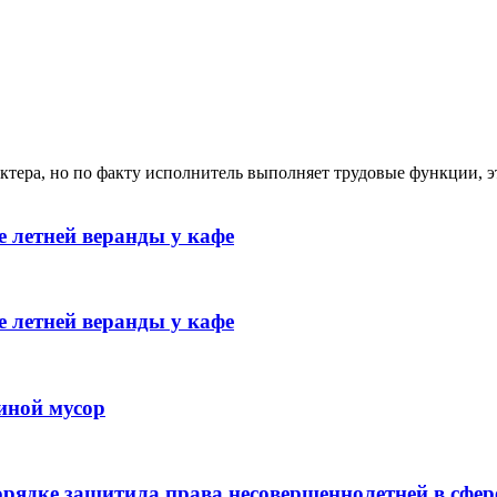
ктера, но по факту исполнитель выполняет трудовые функции, э
 летней веранды у кафе
 летней веранды у кафе
иной мусор
рядке защитила права несовершеннолетней в сфер