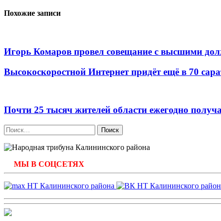
записям
Похожие записи
Игорь Комаров провел совещание с высшими д
Высокоскоростной Интернет придёт ещё в 70 сара
Почти 25 тысяч жителей области ежегодно полу
Найти:
МЫ В СОЦСЕТЯХ