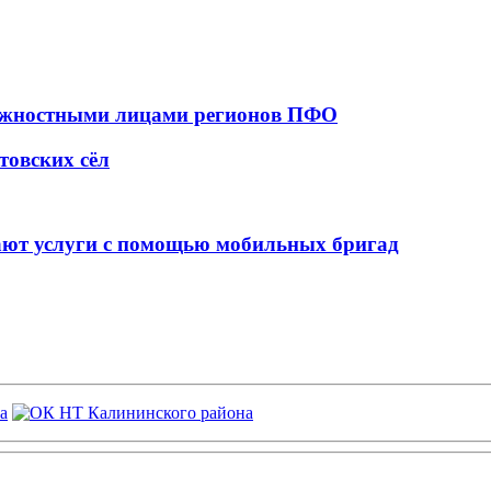
олжностными лицами регионов ПФО
товских сёл
чают услуги с помощью мобильных бригад