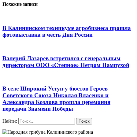
Похожие записи
В Калининском техникуме агробизнеса прошла
фотовыставка в честь Дня России
Валерий Лазарев встретился с генеральным
директором ООО «Степное» Петром Пампухой
В селе Широкий Уступ у бюстов Героев
Советского Союза Николая Власенко и
Александра Козлова прошла церемония
передачи Знамени Победы
Найти: