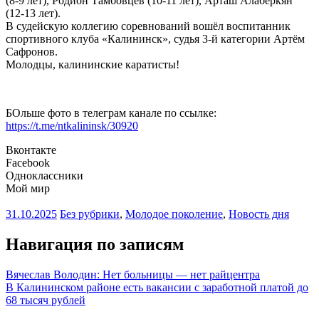
(8-9 лет), Родион Тамбовцев (10-11 лет), Арташ Алаберкян
(12-13 лет).
В судейскую коллегию соревнований вошёл воспитанник
спортивного клуба «Калининск», судья 3-й категории Артём
Сафронов.
Молодцы, калининские каратисты!
БОльше фото в телеграм канале по ссылке:
https://t.me/ntkalininsk/30920
Вконтакте
Facebook
Одноклассники
Мой мир
31.10.2025
Без рубрики
,
Молодое поколение
,
Новость дня
Навигация по записям
Вячеслав Володин: Нет больницы — нет райцентра
В Калининском районе есть вакансии с заработной платой до
68 тысяч рублей