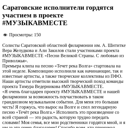
Саратовские исполнители гордятся
участием в проекте
#МУЗЫКАВМЕСТЕ
Просмотры:
150
Солисты Саратовской областной филармонии им. А. Шнтитке
Вера Желудкова и Али Закилов стали участниками проекта
#МУЗЫКАВМЕСТЕ «Песни Великой Страны. С любовью из
Приволжья».
Премьера клипа на песню «Течет река Волга» стартовала на
этой неделе. Композицию исполнили как начинающие, так и
известные артисты, а также творческие коллективы из ПФО.
Наши артисты отметили высокий творческий поход команды
проекта Тимура Ведерникова #МУЗЫКАВМЕСТЕ.
«Я очень благодарен проекту #МУЗЫКАВМЕСТЕ и нашей
филармонии за возможность поучаствовать в таком
грандиозном музыкальном событии. Для меня это большая
честь! Я горжусь, что вырос на Волге и спел легендарную
песню «Течёт река Волга.» Исполнить это произведение со
всей страной — это радость, которую трудно передать
словами! Моя семья, все мои родственники гордятся мной, и я
им за это очень благодарен! Спасибо всем, кто принимал