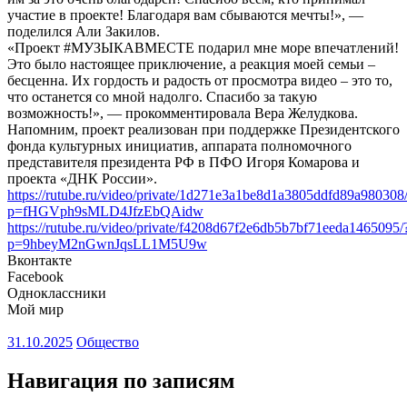
участие в проекте! Благодаря вам сбываются мечты!», —
поделился Али Закилов.
«Проект #МУЗЫКАВМЕСТЕ подарил мне море впечатлений!
Это было настоящее приключение, а реакция моей семьи –
бесценна. Их гордость и радость от просмотра видео – это то,
что останется со мной надолго. Спасибо за такую
возможность!», — прокомментировала Вера Желудкова.
Напомним, проект реализован при поддержке Президентского
фонда культурных инициатив, аппарата полномочного
представителя президента РФ в ПФО Игоря Комарова и
проекта «ДНК России».
https://rutube.ru/video/private/1d271e3a1be8d1a3805ddfd89a980308
p=fHGVph9sMLD4JfzEbQAidw
https://rutube.ru/video/private/f4208d67f2e6db5b7bf71eeda1465095/
p=9hbeyM2nGwnJqsLL1M5U9w
Вконтакте
Facebook
Одноклассники
Мой мир
31.10.2025
Общество
Навигация по записям