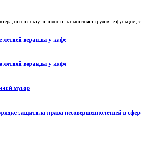
ктера, но по факту исполнитель выполняет трудовые функции, э
 летней веранды у кафе
 летней веранды у кафе
иной мусор
рядке защитила права несовершеннолетней в сфер