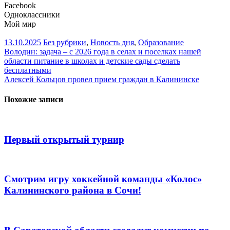
Facebook
Одноклассники
Мой мир
13.10.2025
Без рубрики
,
Новость дня
,
Образование
Навигация
Володин: задача – с 2026 года в селах и поселках нашей
области питание в школах и детские сады сделать
по
бесплатными
записям
Алексей Кольцов провел прием граждан в Калининске
Похожие записи
Первый открытый турнир
Смотрим игру хоккейной команды «Колос»
Калининского района в Сочи!