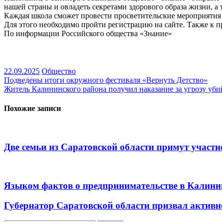
нашей страны и овладеть секретами здорового образа жизни, а 
Каждая школа сможет провести просветительские мероприятия
Для этого необходимо пройти регистрацию на сайте. Также к 
По информации Российского общества «Знание»
22.09.2025
Общество
Навигация
Подведены итоги окружного фестиваля «Вернуть Детство»
Житель Калининского района получил наказание за угрозу уб
по
записям
Похожие записи
Две семьи из Саратовской области примут участие
Языком фактов о предпринимательстве в Калини
Губернатор Саратовской области призвал актив