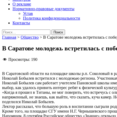
О рекламе
Нормативно-правовые документы
Устав
Политика конфиденциальности
Контакты
Найти:
Главная
>
Общество
>
В Саратове молодежь встретилась с поб
В Саратове молодежь встретилась с по
Просмотры:
190
В Саратовской области на площадке школы р.п. Соколовый в р
Николай Бобылев встретился с молодежью региона. Участникам
Николай Бобылев сам работает учителем Пановской школы имен
выбор, как удалось привить интерес ребят к физической культур
«Когда я прошел в Титаны, не мог поверить, что встречусь с
напряженный, не знаешь, как выйти, что сказать, куча камер. 
поделился Николай Бобылев.
Лектор рассказал, что большую роль в воспитании сыграли ро
Кроме того, на площадке СГУ имени Н.Г. Чернышевского прошла
Напомним, 8 сентября Российское общество «Знание» открыло