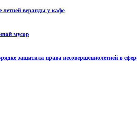
 летней веранды у кафе
иной мусор
рядке защитила права несовершеннолетней в сфер