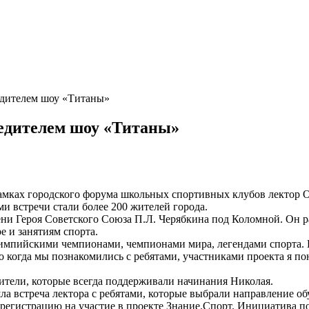
едителем шоу «Титаны»
бедителем шоу «Титаны»
амках городского форума школьных спортивных клубов лектор О
и встречи стали более 200 жителей города.
и Героя Советского Союза П.Л. Черябкина под Коломной. Он рас
е и занятиям спорта.
 олимпийскими чемпионами, чемпионами мира, легендами спорта.
Но когда мы познакомились с ребятами, участниками проекта я п
дители, которые всегда поддерживали начинания Николая.
 встреча лектора с ребятами, которые выбрали направление обу
 регистрацию на участие в проекте Знание.Спорт. Инициатива 