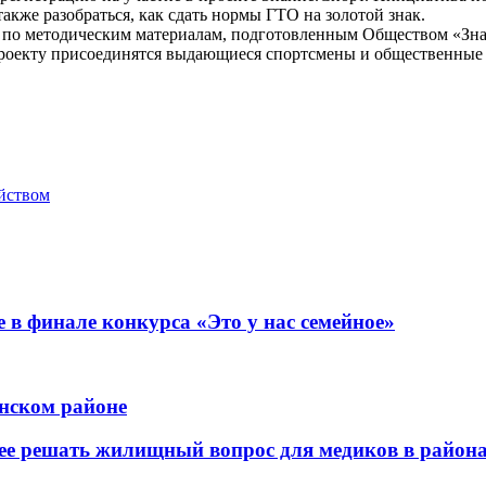
также разобраться, как сдать нормы ГТО на золотой знак.
 по методическим материалам, подготовленным Обществом «Знан
проекту присоединятся выдающиеся спортсмены и общественные 
ийством
 в финале конкурса «Это у нас семейное»
нском районе
нее решать жилищный вопрос для медиков в район