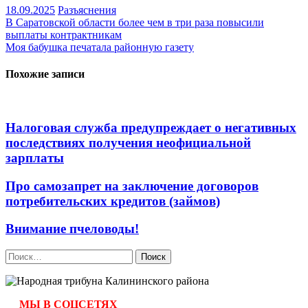
18.09.2025
Разъяснения
Навигация
В Саратовской области более чем в три раза повысили
выплаты контрактникам
по
Моя бабушка печатала районную газету
записям
Похожие записи
Налоговая служба предупреждает о негативных
последствиях получения неофициальной
зарплаты
Про самозапрет на заключение договоров
потребительских кредитов (займов)
Внимание пчеловоды!
Найти:
МЫ В СОЦСЕТЯХ