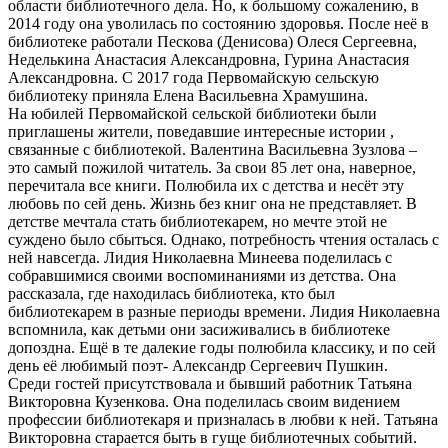
области библиотечного дела. Но, к большому сожалению, в
2014 году она уволилась по состоянию здоровья. После неё в
библиотеке работали Пескова (Денисова) Олеся Сергеевна,
Неделькина Анастасия Александровна, Гурина Анастасия
Александровна. С 2017 года Первомайскую сельскую
библиотеку приняла Елена Васильевна Храмушина.
На юбилей Первомайской сельской библиотеки были
приглашены жители, поведавшие интересные истории ,
связанные с библиотекой. Валентина Васильевна Зузлова –
это самый пожилой читатель. За свои 85 лет она, наверное,
перечитала все книги. Полюбила их с детства и несёт эту
любовь по сей день. Жизнь без книг она не представляет. В
детстве мечтала стать библиотекарем, но мечте этой не
суждено было сбыться. Однако, потребность чтения осталась с
ней навсегда. Лидия Николаевна Минеева поделилась с
собравшимися своими воспоминаниями из детства. Она
рассказала, где находилась библиотека, кто был
библиотекарем в разные периоды времени. Лидия Николаевна
вспомнила, как детьми они засиживались в библиотеке
допоздна. Ещё в те далекие годы полюбила классику, и по сей
день её любимый поэт- Александр Сергеевич Пушкин.
Среди гостей присутствовала и бывший работник Татьяна
Викторовна Кузенкова. Она поделилась своим видением
профессии библиотекаря и призналась в любви к ней. Татьяна
Викторовна старается быть в гуще библиотечных событий.