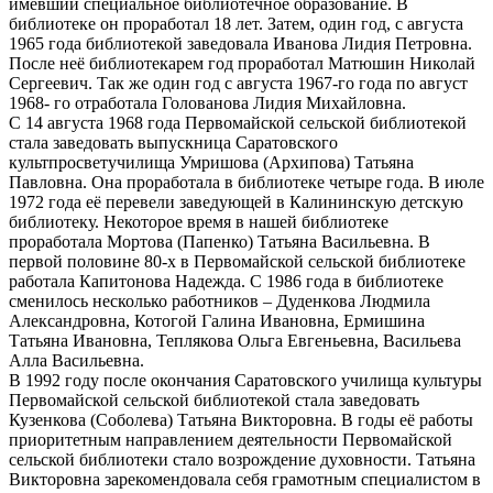
имевший специальное библиотечное образование. В
библиотеке он проработал 18 лет. Затем, один год, с августа
1965 года библиотекой заведовала Иванова Лидия Петровна.
После неё библиотекарем год проработал Матюшин Николай
Сергеевич. Так же один год с августа 1967-го года по август
1968- го отработала Голованова Лидия Михайловна.
С 14 августа 1968 года Первомайской сельской библиотекой
стала заведовать выпускница Саратовского
культпросветучилища Умришова (Архипова) Татьяна
Павловна. Она проработала в библиотеке четыре года. В июле
1972 года её перевели заведующей в Калининскую детскую
библиотеку. Некоторое время в нашей библиотеке
проработала Мортова (Папенко) Татьяна Васильевна. В
первой половине 80-х в Первомайской сельской библиотеке
работала Капитонова Надежда. С 1986 года в библиотеке
сменилось несколько работников – Дуденкова Людмила
Александровна, Котогой Галина Ивановна, Ермишина
Татьяна Ивановна, Теплякова Ольга Евгеньевна, Васильева
Алла Васильевна.
В 1992 году после окончания Саратовского училища культуры
Первомайской сельской библиотекой стала заведовать
Кузенкова (Соболева) Татьяна Викторовна. В годы её работы
приоритетным направлением деятельности Первомайской
сельской библиотеки стало возрождение духовности. Татьяна
Викторовна зарекомендовала себя грамотным специалистом в