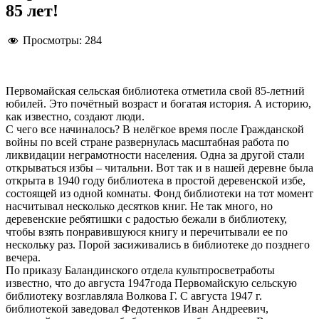
85 лет!
Просмотры:
284
Первомайская сельская библиотека отметила свой 85-летний
юбилей. Это почётный возраст и богатая история. А историю,
как известно, создают люди.
C чего все начиналось? В нелёгкое время после Гражданской
войны по всей стране развернулась масштабная работа по
ликвидации неграмотности населения. Одна за другой стали
открываться избы – читальни. Вот так и в нашей деревне была
открыта в 1940 году библиотека в простой деревенской избе,
состоящей из одной комнаты. Фонд библиотеки на тот момент
насчитывал несколько десятков книг. Не так много, но
деревенские ребятишки с радостью бежали в библиотеку,
чтобы взять понравившуюся книгу и перечитывали ее по
нескольку раз. Порой засиживались в библиотеке до позднего
вечера.
По приказу Баландинского отдела культпросветработы
известно, что до августа 1947года Первомайскую сельскую
библиотеку возглавляла Волкова Г. С августа 1947 г.
библиотекой заведовал Федотенков Иван Андреевич,