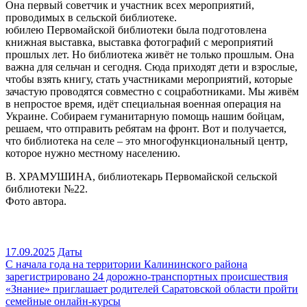
Она первый советчик и участник всех мероприятий,
проводимых в сельской библиотеке.
юбилею Первомайской библиотеки была подготовлена
книжная выставка, выставка фотографий с мероприятий
прошлых лет. Но библиотека живёт не только прошлым. Она
важна для сельчан и сегодня. Сюда приходят дети и взрослые,
чтобы взять книгу, стать участниками мероприятий, которые
зачастую проводятся совместно с соцработниками. Мы живём
в непростое время, идёт специальная военная операция на
Украине. Собираем гуманитарную помощь нашим бойцам,
решаем, что отправить ребятам на фронт. Вот и получается,
что библиотека на селе – это многофункциональный центр,
которое нужно местному населению.
В. ХРАМУШИНА, библиотекарь Первомайской сельской
библиотеки №22.
Фото автора.
17.09.2025
Даты
Навигация
С начала года на территории Калининского района
зарегистрировано 24 дорожно-транспортных происшествия
по
«Знание» приглашает родителей Саратовской области пройти
записям
семейные онлайн-курсы