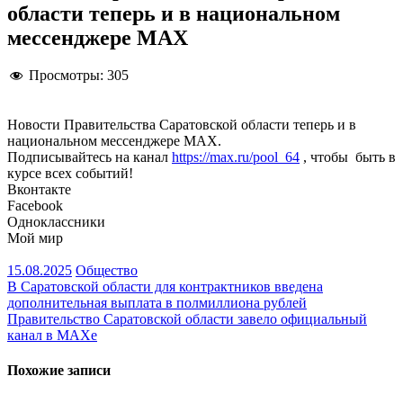
области теперь и в национальном
мессенджере MAX
Просмотры:
305
Новости Правительства Саратовской области теперь и в
национальном мессенджере MAX.
Подписывайтесь на канал
https://max.ru/pool_64
, чтобы быть в
курсе всех событий!
Вконтакте
Facebook
Одноклассники
Мой мир
15.08.2025
Общество
Навигация
В Саратовской области для контрактников введена
дополнительная выплата в полмиллиона рублей
по
Правительство Саратовской области завело официальный
записям
канал в МАХе
Похожие записи