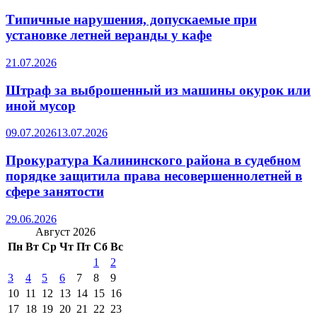
Типичные нарушения, допускаемые при
установке летней веранды у кафе
21.07.2026
Штраф за выброшенный из машины окурок или
иной мусор
09.07.2026
13.07.2026
Прокуратура Калининского района в судебном
порядке защитила права несовершеннолетней в
сфере занятости
29.06.2026
Август 2026
Пн
Вт
Ср
Чт
Пт
Сб
Вс
1
2
3
4
5
6
7
8
9
10
11
12
13
14
15
16
17
18
19
20
21
22
23