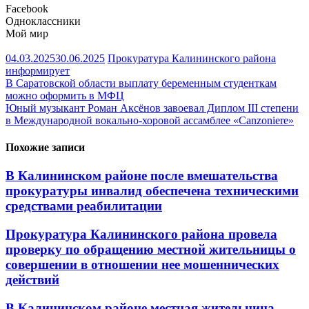
Facebook
Одноклассники
Мой мир
04.03.2025
30.06.2025
Прокуратура Калининского района
информирует
Навигация
В Саратовской области выплату беременным студенткам
можно оформить в МФЦ
по
Юный музыкант Роман Аксёнов завоевал Диплом III степени
записям
в Международной вокально-хоровой ассамблее «Canzoniere»
Похожие записи
В Калининском районе после вмешательства
прокуратуры инвалид обеспечена техническими
средствами реабилитации
Прокуратура Калининского района провела
проверку по обращению местной жительницы о
совершении в отношении нее мошеннических
действий
В Калининском районе местная жительница