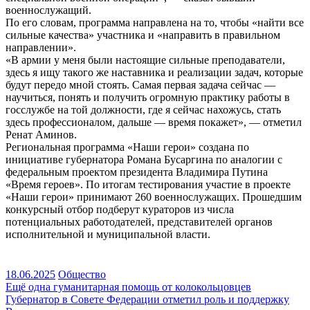
военнослужащий.
По его словам, программа направлена на то, чтобы «найти все
сильные качества» участника и «направить в правильном
направлении».
«В армии у меня были настоящие сильные преподаватели,
здесь я ищу такого же наставника и реализации задач, которые
будут передо мной стоять. Самая первая задача сейчас —
научиться, понять и получить огромную практику работы в
госслужбе на той должности, где я сейчас нахожусь, стать
здесь профессионалом, дальше — время покажет», — отметил
Ренат Аминов.
Региональная программа «Наши герои» создана по
инициативе губернатора Романа Бусаргина по аналогии с
федеральным проектом президента Владимира Путина
«Время героев». По итогам тестирования участие в проекте
«Наши герои» принимают 260 военнослужащих. Прошедшим
конкурсный отбор подберут кураторов из числа
потенциальных работодателей, представителей органов
исполнительной и муниципальной власти.
18.06.2025
Общество
Навигация
Ещё одна гуманитарная помощь от колокольцовцев
Губернатор в Совете Федерации отметил роль и поддержку
по